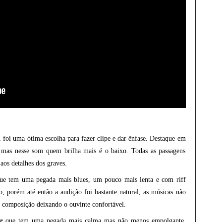
 foi uma ótima escolha para fazer clipe e dar ênfase. Destaque em
ra mas nesse som quem brilha mais é o baixo. Todas as passagens
os detalhes dos graves.
e tem uma pegada mais blues, um pouco mais lenta e com riff
 porém até então a audição foi bastante natural, as músicas não
 composição deixando o ouvinte confortável.
er
que tem uma pegada mais calma mas não menos empolgante.