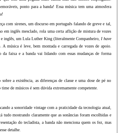
memoráveis, ponto para a banda! Essa música tem uma atmosfera
a!
a com sirenes, um discurso em português falando de greve e tal,
so em inglês mesclado, rola uma certa aflição de mistura de vozes
s e inglês, um Lula Luther King (literalmente Companheiro,
I have
o. A música é leve, bem montada e carregada de vozes de apoio.
o da faixa e a banda vai lidando com essas mudanças de forma
sobre a existência, as diferenças de classe e uma dose de pé no
o time de músicos é sem dúvida extremamente competente.
ando a sonoridade vintage com a praticidade da tecnologia atual,
stá tudo mostrando claramente que as sonâncias foram escolhidas e
presentação do tecladista, a banda não menciona quem os fez, mas
desse detalhe.