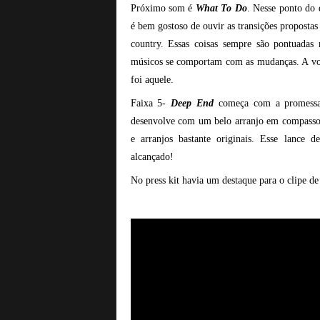
Próximo som é
What To Do
. Nesse ponto do 
é bem gostoso de ouvir as transições propost
country. Essas coisas sempre são pontuadas 
músicos se comportam com as mudanças. A voz
foi aquele.
Faixa 5-
Deep End
começa com a promessa 
desenvolve com um belo arranjo em compasso c
e arranjos bastante originais. Esse lance d
alcançado!
No press kit havia um destaque para o clipe d