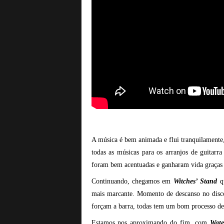
A música é bem animada e flui tranquilamente,
todas as músicas para os arranjos de guitar
foram bem acentuadas e ganharam vida graças a
Continuando, chegamos em
Witches’ Stand
qu
mais marcante. Momento de descanso no disco,
forçam a barra, todas tem um bom processo de
Estamos nos aproximando do fim, com
Wat