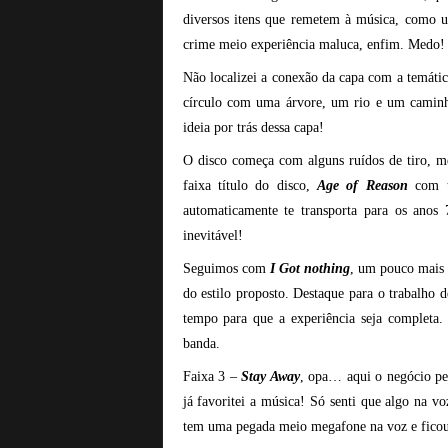
diversos itens que remetem à música, como 
crime meio experiência maluca, enfim. Medo!
Não localizei a conexão da capa com a temáti
círculo com uma árvore, um rio e um caminho 
ideia por trás dessa capa!
O disco começa com alguns ruídos de tiro, me
faixa título do disco,
Age of Reason
com ti
automaticamente te transporta para os anos
inevitável!
Seguimos com
I Got nothing
, um pouco mais l
do estilo proposto. Destaque para o trabalho
tempo para que a experiência seja completa.
banda.
Faixa 3 –
Stay Away
, opa… aqui o negócio pe
já favoritei a música! Só senti que algo na v
tem uma pegada meio megafone na voz e ficou d