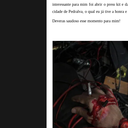
interessante para mim foi abrir o press kit e
a
B
cidade de Pedralva, o qual eu já tive a honra e 
a
Deveras saudoso esse momento para mim!
s
e
d
e
R
o
c
k
e
M
e
t
a
l