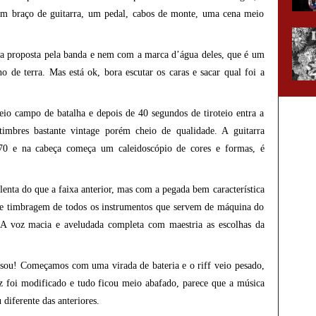
um braço de guitarra, um pedal, cabos de monte, uma cena meio
ca proposta pela banda e nem com a marca d’água deles, que é um
de terra. Mas está ok, bora escutar os caras e sacar qual foi a
io campo de batalha e depois de 40 segundos de tiroteio entra a
mbres bastante vintage porém cheio de qualidade. A guitarra
 70 e na cabeça começa um caleidoscópio de cores e formas, é
enta do que a faixa anterior, mas com a pegada bem característica
 de timbragem de todos os instrumentos que servem de máquina do
 A voz macia e aveludada completa com maestria as escolhas da
sou! Começamos com uma virada de bateria e o riff veio pesado,
oz foi modificado e tudo ficou meio abafado, parece que a música
iferente das anteriores.