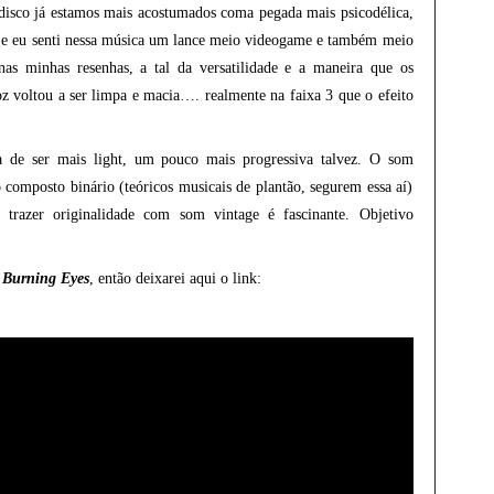
disco já estamos mais acostumados coma pegada mais psicodélica,
as e eu senti nessa música um lance meio videogame e também meio
nas minhas resenhas, a tal da versatilidade e a maneira que os
 voltou a ser limpa e macia…. realmente na faixa 3 que o efeito
de ser mais light, um pouco mais progressiva talvez. O som
omposto binário (teóricos musicais de plantão, segurem essa aí)
e trazer originalidade com som vintage é fascinante. Objetivo
e
Burning Eyes
, então deixarei aqui o link: