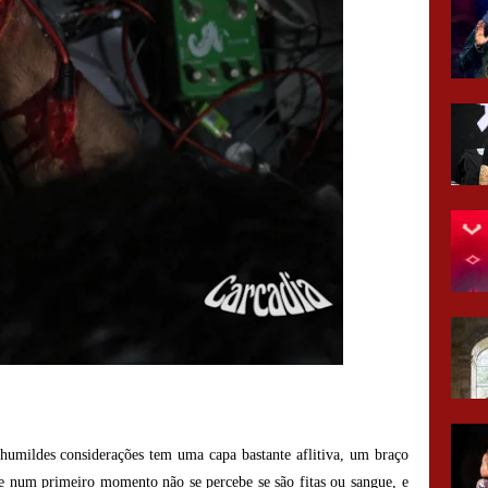
humildes considerações tem uma capa bastante aflitiva, um braço
num primeiro momento não se percebe se são fitas ou sangue, e