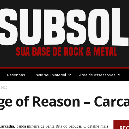
Resenhas
Envie seu Material
Área de Assessorias
(2020)
e of Reason – Carca
Carcadia
, banda mineira de Santa Rita do Sapucaí. O detalhe mais
RE