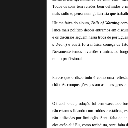
Todos os sons tem refrões bem definidos e 
mais rádio e, pensa num guitarrista que trabalh
Última faixa do álbum,
Bells of Warning
começ
lance mais político depois entramos em discur
e os discursos seguem nessa troca de portuguê
a dream
) e aos 2:16 a música começa de fat
Novamente temos inversões rítmicas ao long
muito profissional.
Parece que o disco todo é como uma reflexão 
chão. As composições passam as mensagens e 
O trabalho de produção foi bem executado busc
não estamos lidando com ruídos e estáticas, e
não utilizadas por limitação.
Senti falta da a
eles estão ali! Eu, como tecladista, senti falta 