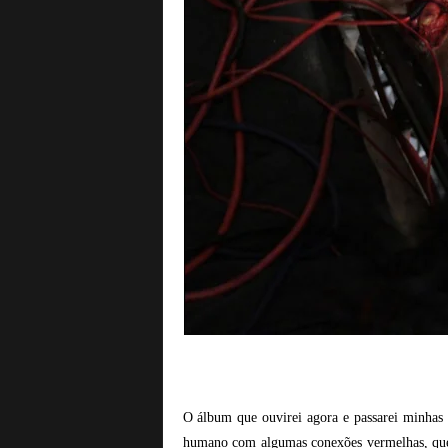
O álbum que ouvirei agora e passarei minhas 
humano com algumas conexões vermelhas, que 