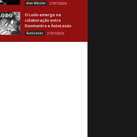
Alex Meister
27/07/2026
O Lodo emerge na
colaboração entre
Doomantra e ÄutoLesäo
ÄutoLesäo
27/07/2026