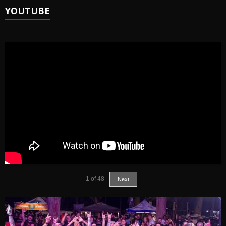
YOUTUBE
1
of
48
Next