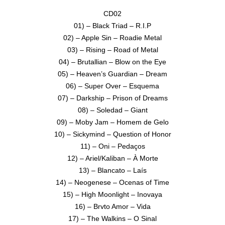
CD02
01) – Black Triad – R.I.P
02) – Apple Sin – Roadie Metal
03) – Rising – Road of Metal
04) – Brutallian – Blow on the Eye
05) – Heaven’s Guardian – Dream
06) – Super Over – Esquema
07) – Darkship – Prison of Dreams
08) – Soledad – Giant
09) – Moby Jam – Homem de Gelo
10) – Sickymind – Question of Honor
11) – Oni – Pedaços
12) – Ariel/Kaliban – À Morte
13) – Blancato – Laís
14) – Neogenese – Ocenas of Time
15) – High Moonlight – Inovaya
16) – Brvto Amor – Vida
17) – The Walkins – O Sinal