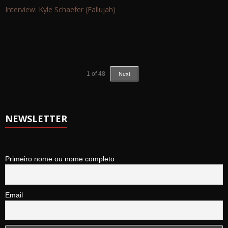
Interview: Kyle Schaefer (Fallujah)
1
of
48
Next
NEWSLETTER
Primeiro nome ou nome completo
Email