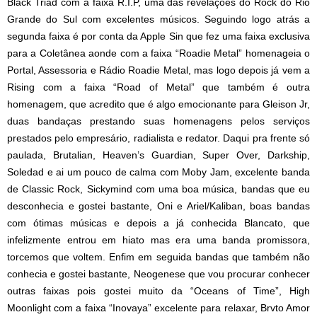
Black Triad com a faixa R.I.P, uma das revelações do Rock do Rio
Grande do Sul com excelentes músicos. Seguindo logo atrás a
segunda faixa é por conta da Apple Sin que fez uma faixa exclusiva
para a Coletânea aonde com a faixa “Roadie Metal” homenageia o
Portal, Assessoria e Rádio Roadie Metal, mas logo depois já vem a
Rising com a faixa “Road of Metal” que também é outra
homenagem, que acredito que é algo emocionante para Gleison Jr,
duas bandaças prestando suas homenagens pelos serviços
prestados pelo empresário, radialista e redator. Daqui pra frente só
paulada, Brutalian, Heaven’s Guardian, Super Over, Darkship,
Soledad e ai um pouco de calma com Moby Jam, excelente banda
de Classic Rock, Sickymind com uma boa música, bandas que eu
desconhecia e gostei bastante, Oni e Ariel/Kaliban, boas bandas
com ótimas músicas e depois a já conhecida Blancato, que
infelizmente entrou em hiato mas era uma banda promissora,
torcemos que voltem. Enfim em seguida bandas que também não
conhecia e gostei bastante, Neogenese que vou procurar conhecer
outras faixas pois gostei muito da “Oceans of Time”, High
Moonlight com a faixa “Inovaya” excelente para relaxar, Brvto Amor