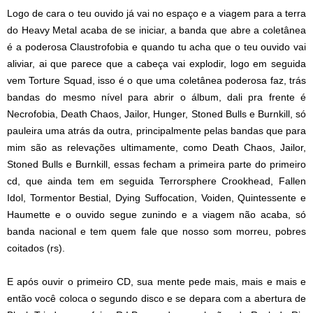
Logo de cara o teu ouvido já vai no espaço e a viagem para a terra
do Heavy Metal acaba de se iniciar, a banda que abre a coletânea
é a poderosa Claustrofobia e quando tu acha que o teu ouvido vai
aliviar, ai que parece que a cabeça vai explodir, logo em seguida
vem Torture Squad, isso é o que uma coletânea poderosa faz, trás
bandas do mesmo nível para abrir o álbum, dali pra frente é
Necrofobia, Death Chaos, Jailor, Hunger, Stoned Bulls e Burnkill, só
pauleira uma atrás da outra, principalmente pelas bandas que para
mim são as relevações ultimamente, como Death Chaos, Jailor,
Stoned Bulls e Burnkill, essas fecham a primeira parte do primeiro
cd, que ainda tem em seguida Terrorsphere Crookhead, Fallen
Idol, Tormentor Bestial, Dying Suffocation, Voiden, Quintessente e
Haumette e o ouvido segue zunindo e a viagem não acaba, só
banda nacional e tem quem fale que nosso som morreu, pobres
coitados (rs).
E após ouvir o primeiro CD, sua mente pede mais, mais e mais e
então você coloca o segundo disco e se depara com a abertura de