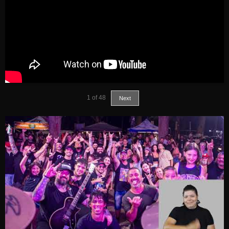
1
of
48
Next