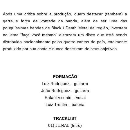
Após uma critica sobre a produção, quero destacar (também) a
garra e força de vontade da banda, além de ser uma das
pouquíssimas
bandas de Black / Death Metal da regi
ão, investem
no lema “faça você mesmo
“
e trazem um disco que está sendo
distribuido nacio
nalmente pelos quatro cantos do país, totalmente
produzido por s
ua conta e nunca desistiram de s
eus obje
tivos
.
FORMAÇÃO
Luiz Rodriguez – guitarra
João Rodriguez – guitarra
Rafael Vicente – vocal
Luiz Trentin – bateria
TRACKLIST
01) JE.RAE (Intro)