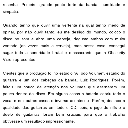
resenha. Primeiro grande ponto forte da banda, humildade e
simpatia.
Quando tenho que ouvir uma vertente na qual tenho medo de
opinar, por não ouvir tanto, eu me desligo do mundo, coloco o
disco no som e abro uma cerveja, degusto ambos com muita
vontade (as vezes mais a cerveja), mas nesse caso, consegui
sugar toda a sonoridade brutal e massacrante que a Obscurity
Vision apresentou.
Cientes que a produção foi no estúdio
“A Todo Volume”, estúdio do
guitarra e um dos cabeças d
a banda, Lu
iz Rodriguez.
P
orém,
faltou um pouco de atenção nos volumes que alternaram um
pouco dentro do disco. Em alguns casos a bateria cobriu todo o
vocal e em outros casos o inverso aconteceu. Porém, destaco a
qualidade das guitarras em todo o CD, pois, o jogo de riffs e o
duelo de guitarras foram bem cruciais para que o trabalho
obtivesse
um resultado impressi
onante.