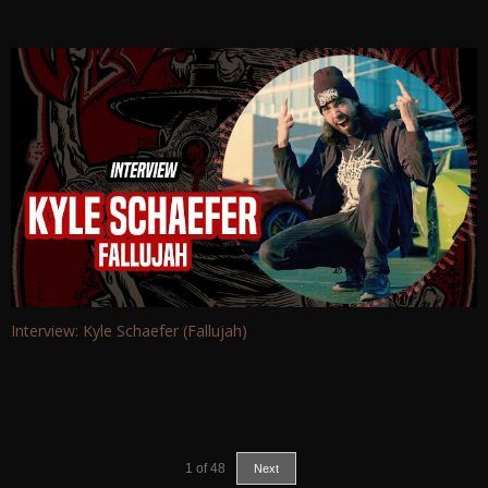
Interview: Kyle Schaefer (Fallujah)
1
of
48
Next