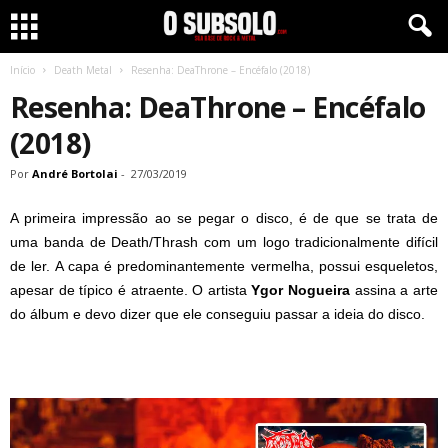
Início
Death Metal
Resenha: DeaThrone – Encéfalo (2018)
Resenha: DeaThrone – Encéfalo
(2018)
Por
André Bortolai
-
27/03/2019
A primeira impressão ao se pegar o disco, é de que se trata de
uma banda de Death/Thrash com um logo tradicionalmente difícil
de ler. A capa é predominantemente vermelha, possui esqueletos,
apesar de típico é atraente. O artista
Ygor Nogueira
assina a arte
do álbum e devo dizer que ele conseguiu passar a ideia do disco.