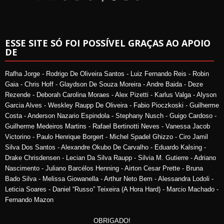
ESSE SITE SÓ FOI POSSÍVEL GRAÇAS AO APOIO
DE
Rafha Jorge - Rodrigo De Oliveira Santos - Luiz Fernando Reis - Robin
Gaia - Chris Hoff - Glaydson De Souza Moreira - Andre Baida - Deze
Rezende - Deborah Carolina Moraes - Alex Pizetti - Karlus Valga - Alyson
Garcia Alves - Weskley Raupp De Oliveira - Fabio Pioczkoski - Guilherme
Costa - Anderson Nazario Espindola - Stephany Nusch - Guigo Cardoso -
Guilherme Medeiros Martins - Rafael Bertinotti Neves - Vanessa Jacob
Victorino - Paulo Henrique Borgert - Michel Spadel Ghizzo - Ciro Jamil
Silva Dos Santos - Alexandre Okubo De Carvalho - Eduardo Kalsing -
Drake Chrisdensen - Lecian Da Silva Raupp - Silvia M. Gutierre - Adriano
Nascimento - Juliano Barcélos Henning - Airton Cesar Prette - Bruna
Bado Silva - Melissa Giowanella - Arthur Neto Bem - Alessandra Lodoli -
Leticia Soares - Daniel “Russo” Teixeira (A Hora Hard) - Marcio Machado -
Fernando Mazon
OBRIGADO!