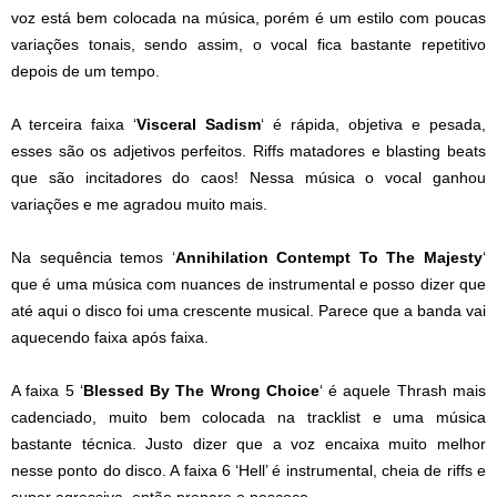
voz está bem colocada na música, porém é um estilo com poucas
variações tonais, sendo assim, o vocal fica bastante repetitivo
depois de um tempo.
A terceira faixa ‘
Visceral Sadism
‘ é rápida, objetiva e pesada,
esses são os adjetivos perfeitos. Riffs matadores e blasting beats
que são incitadores do caos! Nessa música o vocal ganhou
variações e me agradou muito mais.
Na sequência temos ‘
Annihilation Contempt To The Majesty
‘
que é uma música com nuances de instrumental e posso dizer que
até aqui o disco foi uma crescente musical. Parece que a banda vai
aquecendo faixa após faixa.
A faixa 5 ‘
Blessed By The Wrong Choice
‘ é aquele Thrash mais
cadenciado, muito bem colocada na tracklist e uma música
bastante técnica. Justo dizer que a voz encaixa muito melhor
nesse ponto do disco. A faixa 6 ‘Hell’ é instrumental, cheia de riffs e
super agressiva, então prepare o pescoço.