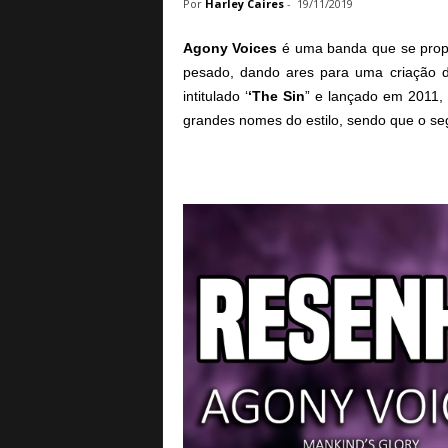
Por
Harley Caires
-
19/11/2019
a
B
Agony Voices
é uma banda que se prop
a
pesado, dando ares para uma criação d
s
intitulado ‘
‘The Sin
” e lançado em 2011
e
grandes nomes do estilo, sendo que o se
d
e
R
o
c
k
e
M
e
t
a
l