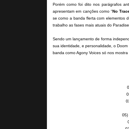
Porém como foi dito nos parágrafos an
apresentam em canções como “
No Trac
se como a banda flerta com elementos 
trabalho as fases mais atuais do Paradis
Sendo um lançamento de forma independe
sua identidade, e personalidade, o Doom 
banda como Agony Voices só nos mostra 
0
0
0
05)
07