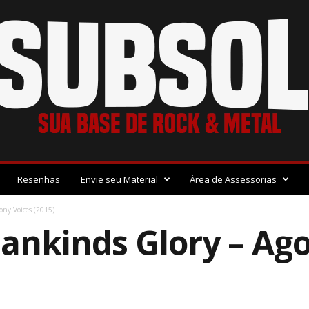
Resenhas
Envie seu Material
Área de Assessorias
ny Voices (2015)
ankinds Glory – Ago