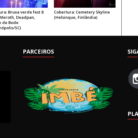
ra: Bruxa verde fest 8
Cobertura: Cemetery Skyline
 Meroth, Deadpan,
(Helsinque, Finlândia)
 de Bode
nópolis/SC)
PARCEIROS
SIG
PLA