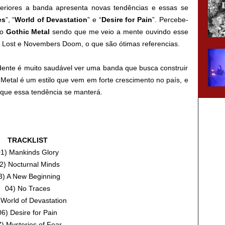
teriores a banda apresenta novas tendências e essas se
es
”, “
World of Devastation
” e “
Desire for Pain
”. Percebe-
do
Gothic Metal
sendo que me veio a mente ouvindo esse
e Lost e Novembers Doom, o que são ótimas referencias.
nte é muito saudável ver uma banda que busca construir
Metal é um estilo que vem em forte crescimento no país, e
que essa tendência se manterá.
TRACKLIST
1) Mankinds Glory
2) Nocturnal Minds
3) A New Beginning
04) No Traces
 World of Devastation
06) Desire for Pain
) Mysteries of Fear