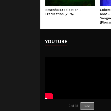
Resenha: Eradication –
Cobertu
Eradication (2026)
anos –
Sangue
(Floria
YOUTUBE
1
of
48
Next