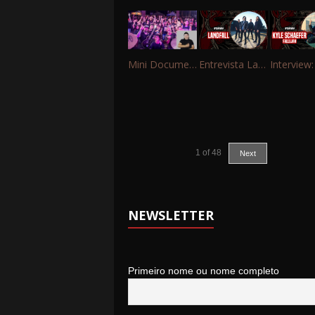
Mini Documentário – 10 Anos de Portinho Rock
Entrevista Landfall
1
of
48
Next
NEWSLETTER
Primeiro nome ou nome completo