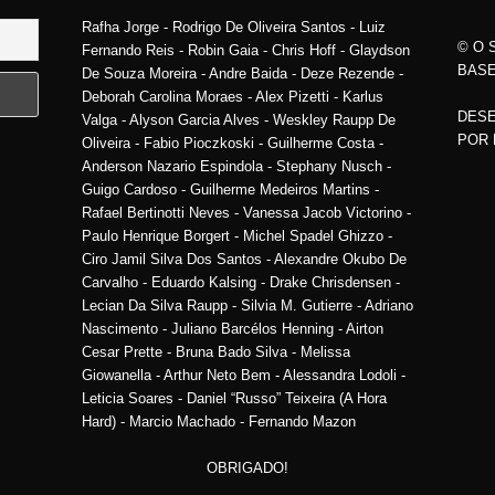
Rafha Jorge - Rodrigo De Oliveira Santos - Luiz
© O 
Fernando Reis - Robin Gaia - Chris Hoff - Glaydson
BASE
De Souza Moreira - Andre Baida - Deze Rezende -
Deborah Carolina Moraes - Alex Pizetti - Karlus
DESE
Valga - Alyson Garcia Alves - Weskley Raupp De
POR
Oliveira - Fabio Pioczkoski - Guilherme Costa -
Anderson Nazario Espindola - Stephany Nusch -
Guigo Cardoso - Guilherme Medeiros Martins -
Rafael Bertinotti Neves - Vanessa Jacob Victorino -
Paulo Henrique Borgert - Michel Spadel Ghizzo -
Ciro Jamil Silva Dos Santos - Alexandre Okubo De
Carvalho - Eduardo Kalsing - Drake Chrisdensen -
Lecian Da Silva Raupp - Silvia M. Gutierre - Adriano
Nascimento - Juliano Barcélos Henning - Airton
Cesar Prette - Bruna Bado Silva - Melissa
Giowanella - Arthur Neto Bem - Alessandra Lodoli -
Leticia Soares - Daniel “Russo” Teixeira (A Hora
Hard) - Marcio Machado - Fernando Mazon
OBRIGADO!