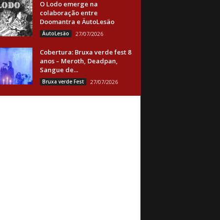
O Lodo emerge na
colaboração entre
Doomantra e ÄutoLesäo
ÄutoLesäo
27/07/2026
Cobertura: Bruxa verde fest 8
anos – Meroth, Deadpan,
Sangue de...
Bruxa verde Fest
27/07/2026