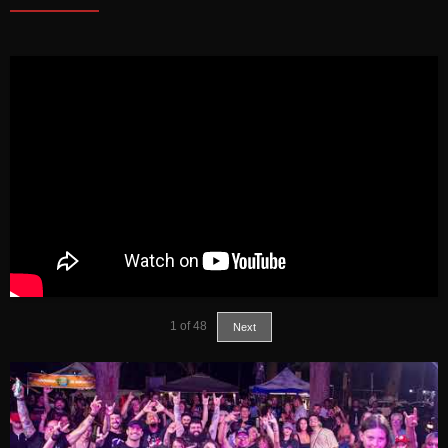
1
of
48
Next