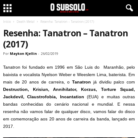
Início
Death Metal
Resenha: Tanatron – Tanatron (2017)
Resenha: Tanatron – Tanatron
(2017)
Por
Maykon Kjellin
-
26/02/2019
Tanatron foi fundado em 1996 em São Luis do Maranhão, pelo
baixista e vocalista Nyelson Weber e Weeslem Lima, baterista. Em
mais de 20 anos de carreira, o
Tanatron
já dividiu palco com
Destruction, Krisiun, Annihilator, Korzus, Torture Squad,
Jackdevil, Claustrofobia, Incantation
(EUA) e muitas outras
bandas conhecidas do cenário nacional e mundial. E nessa
resenha não vamos falar de qualquer disco, vamos falar do disco
em comemoração aos 20 anos de carreira da banda, lançado em
2017.