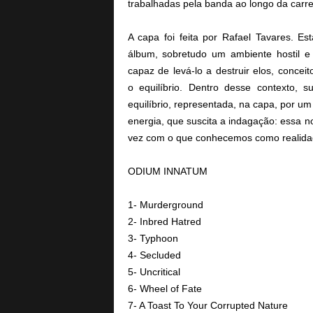
trabalhadas pela banda ao longo da carr
A capa foi feita por Rafael Tavares. E
álbum, sobretudo um ambiente hostil e
capaz de levá-lo a destruir
elos, concei
o
equilíbrio.
Dentro desse contexto, 
equilíbrio, representada, na capa, por u
energia, que suscita a indagação: essa n
vez com o que conhecemos como realid
ODIUM INNATUM
1- Murderground
2- Inbred Hatred
3- Typhoon
4- Secluded
5- Uncritical
6- Wheel of Fate
7- A Toast To Your Corrupted Nature