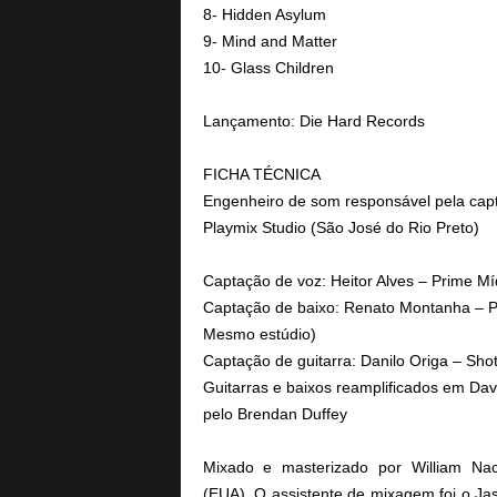
8- Hidden Asylum
9- Mind and Matter
10- Glass Children
Lançamento: Die Hard Records
FICHA TÉCNICA
Engenheiro de som responsável pela capt
Playmix Studio (São José do Rio Preto)
Captação de voz: Heitor Alves – Prime Mí
Captação de baixo: Renato Montanha – P
Mesmo estúdio)
Captação de guitarra: Danilo Origa – Sho
Guitarras e baixos reamplificados em Davi
pelo Brendan Duffey
Mixado e masterizado por William Na
(EUA).
O assistente de mixagem foi o Ja