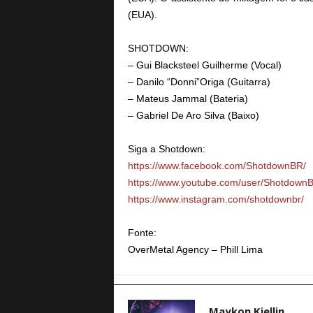
(EUA).
SHOTDOWN:
– Gui Blacksteel Guilherme (Vocal)
– Danilo “Donni”Origa (Guitarra)
– Mateus Jammal (Bateria)
– Gabriel De Aro Silva (Baixo)
Siga a Shotdown:
https://www.facebook.com/ShotdownBR/
https://www.youtube.com/user/Shotdown
https://www.instagram.com/shotdownbr/
Fonte:
OverMetal Agency – Phill Lima
Maykon Kjellin