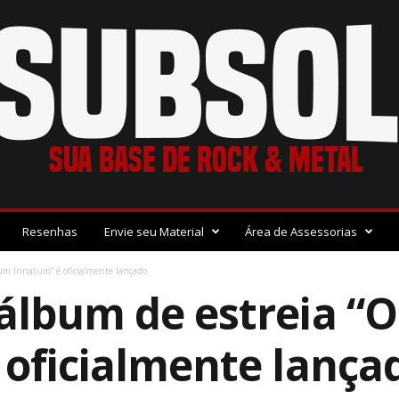
Resenhas
Envie seu Material
Área de Assessorias
um Innatum” é oficialmente lançado
álbum de estreia “
 oficialmente lança