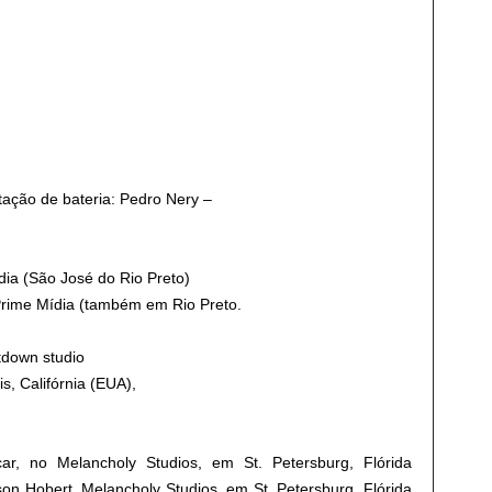
ação de bateria: Pedro Nery –
dia (São José do Rio Preto)
rime Mídia (também em Rio Preto.
tdown studio
s, Califórnia (EUA),
car, no Melancholy Studios, em St.
Petersburg, Flórida
son Hobert, Melancholy Studios, em St.
Petersburg, Flórida