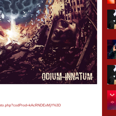
roduto.php?codProd=kAcRNDExMjY%3D