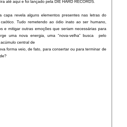
eira até aqui e foi lançado pela DIE HARD RECORDS.
sta capa revela alguns elementos
presentes nas letras do
 caótico.
Tudo remetendo ao ódio inato ao ser humano,
tos e mitigar outras emoções que seriam necessárias para
surge uma nova energia, uma “nova-velha” busca
pelo
m acúmulo central de
ova forma veio, de fato, para
consertar ou para terminar de
ade?