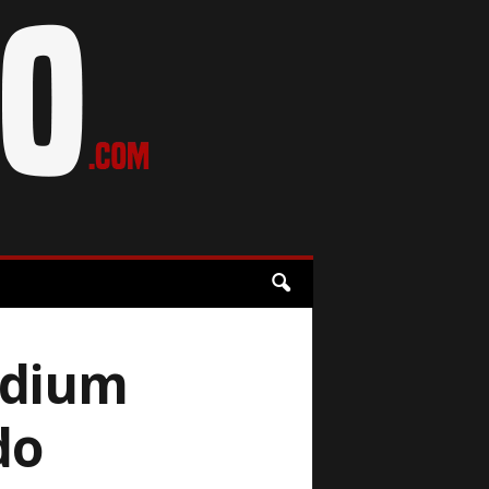
Odium
do