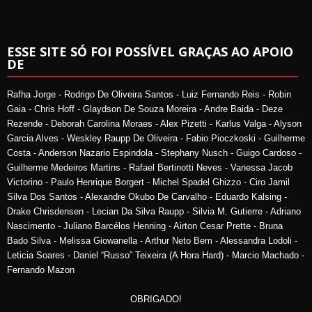
ESSE SITE SÓ FOI POSSÍVEL GRAÇAS AO APOIO
DE
Rafha Jorge - Rodrigo De Oliveira Santos - Luiz Fernando Reis - Robin
Gaia - Chris Hoff - Glaydson De Souza Moreira - Andre Baida - Deze
Rezende - Deborah Carolina Moraes - Alex Pizetti - Karlus Valga - Alyson
Garcia Alves - Weskley Raupp De Oliveira - Fabio Pioczkoski - Guilherme
Costa - Anderson Nazario Espindola - Stephany Nusch - Guigo Cardoso -
Guilherme Medeiros Martins - Rafael Bertinotti Neves - Vanessa Jacob
Victorino - Paulo Henrique Borgert - Michel Spadel Ghizzo - Ciro Jamil
Silva Dos Santos - Alexandre Okubo De Carvalho - Eduardo Kalsing -
Drake Chrisdensen - Lecian Da Silva Raupp - Silvia M. Gutierre - Adriano
Nascimento - Juliano Barcélos Henning - Airton Cesar Prette - Bruna
Bado Silva - Melissa Giowanella - Arthur Neto Bem - Alessandra Lodoli -
Leticia Soares - Daniel “Russo” Teixeira (A Hora Hard) - Marcio Machado -
Fernando Mazon
OBRIGADO!