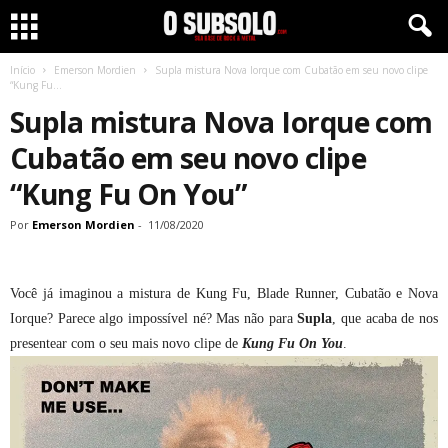
Início
Emerson Mordien
Supla mistura Nova Iorque com Cubatão em seu novo clipe
“Kung Fu...
Supla mistura Nova Iorque com
Cubatão em seu novo clipe
“Kung Fu On You”
Por
Emerson Mordien
-
11/08/2020
Você já imaginou a mistura de
Kung Fu
, Blade Runner, Cubatão e Nova
Iorque? Parece algo impossível né? Mas não para
Supla
, que acaba de nos
presentear com o seu mais novo clipe de
Kung Fu On You
.