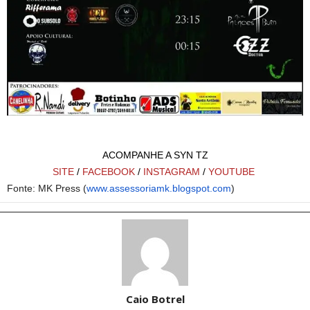
ACOMPANHE A SYN TZ
SITE
/
FACEBOOK
/
INSTAGRAM
/
YOUTUBE
Fonte: MK Press (
www.assessoriamk.blogspot.com
)
Caio Botrel