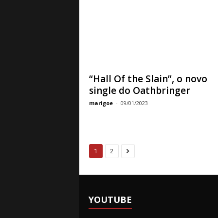
“Hall Of the Slain”, o novo
single do Oathbringer
marigoe
-
09/01/2023
1
2
YOUTUBE