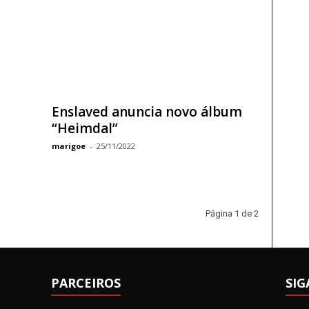
Enslaved anuncia novo álbum
“Heimdal”
marigoe
-
25/11/2022
Página 1 de 2
PARCEIROS
SIG