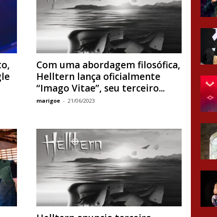
o,
Com uma abordagem filosófica,
le
Helltern lança oficialmente
“Imago Vitae”, seu terceiro...
marigoe
-
21/06/2023