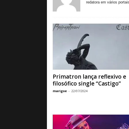
redatora em vários portais
a
B
a
s
e
d
e
R
o
c
k
e
Primatron lança reflexivo e
M
filosófico single “Castigo”
e
t
marigoe
-
22/07/2024
a
l