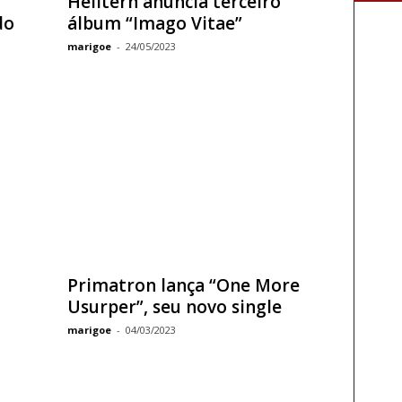
Helltern anuncia terceiro
do
álbum “Imago Vitae”
marigoe
-
24/05/2023
Primatron lança “One More
Usurper”, seu novo single
marigoe
-
04/03/2023