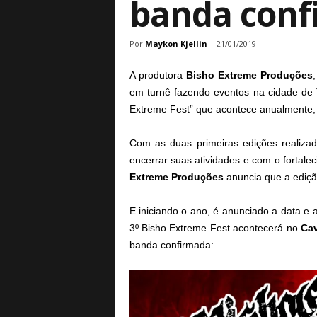
banda conf
a
B
a
Por
Maykon Kjellin
-
21/01/2019
s
e
A produtora
Bisho Extreme Produções
d
em turnê fazendo eventos na cidade de 
e
Extreme Fest” que acontece anualmente, 
R
o
Com as duas primeiras edições realiz
c
encerrar suas atividades e com o fortale
k
e
Extreme Produções
anuncia que a ediçã
M
e
E iniciando o ano, é anunciado a data e 
t
3º Bisho Extreme Fest acontecerá no
Cav
a
banda confirmada:
l