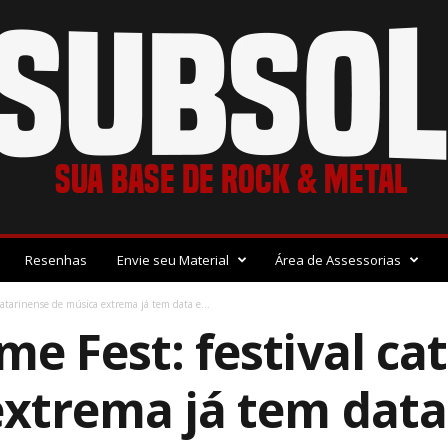
Resenhas
Envie seu Material
Área de Assessorias
catarinense de música extrema já tem data e...
me Fest: festival ca
xtrema já tem data