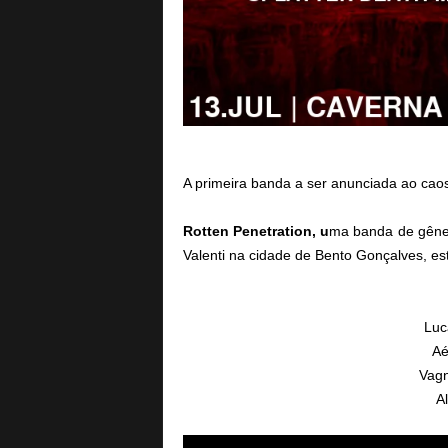
A primeira banda a ser anunciada ao cao
Rotten Penetration, u
ma banda de gêner
Valenti na cidade de Bento Gonçalves, es
Luc
Aé
Vagn
A