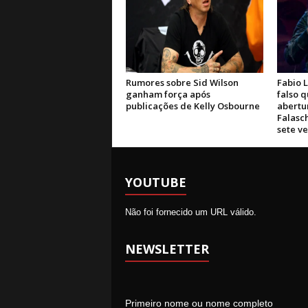
Rumores sobre Sid Wilson
Fabio L
ganham força após
falso q
publicações de Kelly Osbourne
abertu
Falasc
sete ve
YOUTUBE
Não foi fornecido um URL válido.
NEWSLETTER
Primeiro nome ou nome completo