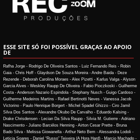
ESSE SITE SÓ FOI POSSÍVEL GRAÇAS AO APOIO
DE
Rafha Jorge - Rodrigo De Oliveira Santos - Luiz Fernando Reis - Robin
Gaia - Chris Hoff - Glaydson De Souza Moreira - Andre Baida - Deze
Rezende - Deborah Carolina Moraes - Alex Pizetti - Karlus Valga - Alyson
Garcia Alves - Weskley Raupp De Oliveira - Fabio Pioczkoski - Guilherme
Costa - Anderson Nazario Espindola - Stephany Nusch - Guigo Cardoso -
Guilherme Medeiros Martins - Rafael Bertinotti Neves - Vanessa Jacob
Victorino - Paulo Henrique Borgert - Michel Spadel Ghizzo - Ciro Jamil
Silva Dos Santos - Alexandre Okubo De Carvalho - Eduardo Kalsing -
Drake Chrisdensen - Lecian Da Silva Raupp - Silvia M. Gutierre - Adriano
Nascimento - Juliano Barcélos Henning - Airton Cesar Prette - Bruna
Bado Silva - Melissa Giowanella - Arthur Neto Bem - Alessandra Lodoli -
Leticia Soares - Daniel “Russo” Teixeira (A Hora Hard) - Marcio Machado -