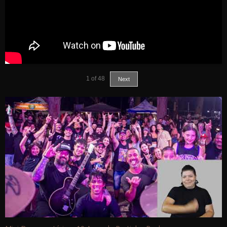
1
of
48
Next