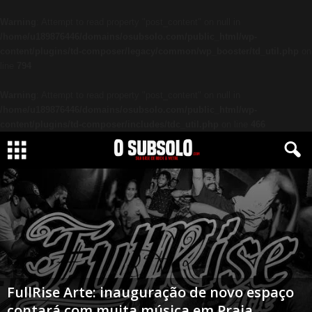
Warning
: Attempt to read property "post_content" on null in
/home/u189876446/domains/osubsolo.com/public_html/wp-
content/plugins/td-composer/legacy/common/wp_booster/td_util.php
on
line
794
Warning
: Attempt to read property "post_content" on null in
/home/u189876446/domains/osubsolo.com/public_html/wp-
content/plugins/td-composer/includes/tdc_util.php
on line
466
FullRise Arte: inauguração de novo espaço
contará com muita música em Praia