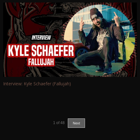
Interview: Kyle Schaefer (Fallujah)
1
of
48
Next