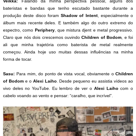
Veikka:
Falando da minha perspectiva pessoal, alguns dos
bateristas e bandas que tenho escutado bastante durante a
produção deste disco foram
Shadow of Intent
, especialmente o
álbum mais recente deles. E também algo do outro extremo do
espectro, como
Periphery
, que mistura djent e metal progressivo.
Claro que nós dois crescemos ouvindo
Children of Bodom
, e foi
ali que minha trajetória como baterista de metal realmente
começou. Ainda hoje uso muitas dessas influências na minha
forma de tocar.
Sasu:
Para mim, do ponto de vista vocal, obviamente o
Children
of Bodom
e o
Alexi Laiho
. Desde pequeno eu assistia vídeos ao
vivo deles no YouTube. Eu lembro de ver o
Alexi Laiho
com o
cabelo voando ao vento e pensar: “caralho, que incrível”.