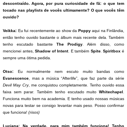
descontraído. Agora, por pura curiosidade de fã: o que tem
tocado nas playlists de vocês ultimamente? O que vocês têm
ouvido?
Veikka:
Eu fui recentemente ao show da
Poppy
aqui na Finlândia,
então tenho ouvido bastante o álbum mais recente dela. Também
tenho escutado bastante
The Prodigy
. Além disso, como
mencionei antes,
Shadow of Intent
. E também
Spite
.
Spiritbox
é
sempre uma ótima pedida.
Otso:
Eu normalmente nem escuto muito bandas como
Evanescence
, mas a música “Afterlife”, que faz parte da série
Devil May Cry
, me conquistou completamente. Tenho ouvido essa
faixa sem parar. Também tenho escutado muito
Whitechapel
.
Funciona muito bem na academia. E tenho usado nossas músicas
novas para testar se consigo levantar mais peso. Posso confirmar
que funciona!
(risos)
Luciana:
Na verdade, para mim também funciona! Tenho