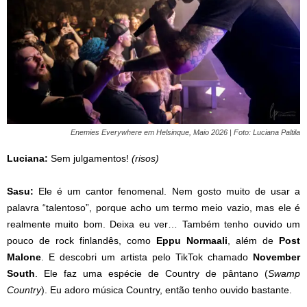
Enemies Everywhere em Helsinque, Maio 2026 | Foto: Luciana Paltila
Luciana:
Sem julgamentos!
(risos)
Sasu:
Ele é um cantor fenomenal. Nem gosto muito de usar a
palavra “talentoso”, porque acho um termo meio vazio, mas ele é
realmente muito bom. Deixa eu ver… Também tenho ouvido um
pouco de rock finlandês, como
Eppu Normaali
, além de
Post
Malone
. E descobri um artista pelo TikTok chamado
November
South
. Ele faz uma espécie de Country de pântano (
Swamp
Country
). Eu adoro música Country, então tenho ouvido bastante.