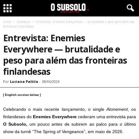
Início
Destaque
Entrevista: Enemies Everywhere — brutalidade e peso para além das
fronteiras finlandesas
Entrevista: Enemies
Everywhere — brutalidade e
peso para além das fronteiras
finlandesas
Por
Luciana Paltila
-
08/06/2026
[ English version below ]
Celebrando o mais recente lançamento, o single
Atonement
, os
finlandeses do
Enemies Everywhere
cederam uma entrevista para
O Subsolo,
um pouco antes de subirem ao palco para o último
show da turnê “The Spring of Vengeance”, em maio de 2026.