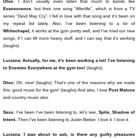
Otso
: I don’t usually even listen that much to bands like
Evanescence
, but their one song “Afterlife”, which is from a TV
series “Devil May Cry”, I fell in love with that song and it’s been on
my repeat list lately. Also, I’ve been listening to a lot of
Whitechapel,
it works at the gym pretty well, and I’ve tried our new
songs, if I can lift more heavy stuff, and I can say that it’s working
(laughs).
Luciana: Actually, for me, it’s been working a lot! I’ve listening
to Enemies Everywhere at the gym too!
(laughs)
Otso:
Oh, nice! (laughs) That’s one of the reasons why we made
this: good music for the gym! (laughs) And also, I love
Post Malone
and country music also.
Sasu
: I’ve been I’ve been listening to, let’s see,
Spite,
Shadow of
Intent.
Then I’ve been listening to Justin Bieber. I love it. I love it.
Luciana
:
I was about to ask, is there any guilty pleasures