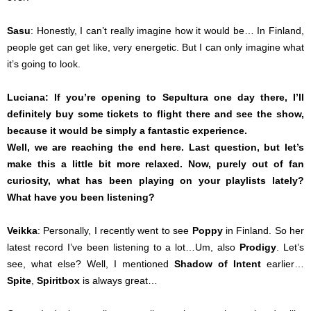
Sasu
: Honestly, I can’t really imagine how it would be… In Finland,
people get can get like, very energetic. But I can only imagine what
it’s going to look.
Luciana:
If you’re opening to Sepultura one day there, I’ll
definitely buy some tickets to flight there and see the show,
because it would be simply a fantastic experience.
Well, we are reaching the end here. Last question, but let’s
make this a little bit more relaxed. Now, purely out of fan
curiosity, what has been playing on your playlists lately?
What have you been listening?
Veikka
: Personally, I recently went to see
Poppy
in Finland. So her
latest record I’ve been listening to a lot…Um, also
Prodigy
. Let’s
see, what else? Well, I mentioned
Shadow of Intent
earlier…
Spite
,
Spiritbox
is always great…