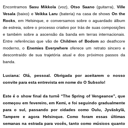
Encontramos
Sasu Mikkola
(voz),
Otso Saano
(guitarra),
Ville
Vesala
(baixo) e
Veikka Laru
(bateria) na casa de shows
On the
Rocks
, em Helsinque, e conversamos sobre o aguardado álbum
de estreia, sobre o processo criativo por trás de suas composições
e também sobre a ascensão da banda em terras internacionais.
Entre referências que vão de
Children of Bodom
ao deathcore
moderno, o
Enemies Everywhere
oferece um retrato sincero e
descontraído de sua trajetória atual e dos próximos passos da
banda.
Luciana: Olá, pessoal. Obrigada por aceitarem o nosso
convite para esta entrevista em nome do O Subsolo!
Este é o show final da turnê “The Spring of Vengeance”, que
começou em fevereiro, em Kemi, e foi seguindo gradualmente
para o sul, passando por cidades como Oulu, Jyväskylä,
Tampere e agora Helsinque. Como foram essas últimas
semanas na estrada para vocês, tanto como músicos quanto