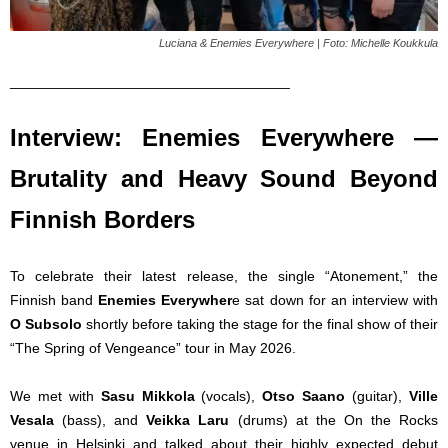
Luciana & Enemies Everywhere | Foto: Michelle Koukkula
___________________________________
Interview: Enemies Everywhere —
Brutality and Heavy Sound Beyond
Finnish Borders
To celebrate their latest release, the single “Atonement,” the
Finnish band
Enemies Everywher
e sat down for an interview with
O Subsolo
shortly before taking the stage for the final show of their
“The Spring of Vengeance” tour in May 2026.
We met with
Sasu Mikkola
(vocals),
Otso Saano
(guitar),
Ville
Vesala
(bass), and
Veikka Laru
(drums) at the On the Rocks
venue in Helsinki and talked about their highly expected debut