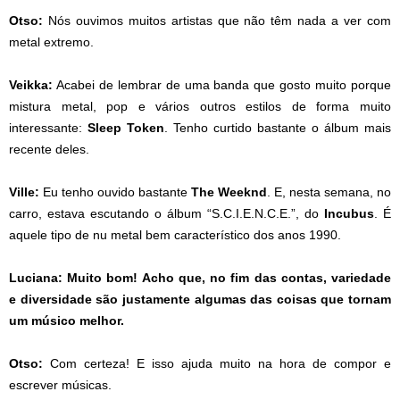
Otso:
Nós ouvimos muitos artistas que não têm nada a ver com
metal extremo.
Veikka:
Acabei de lembrar de uma banda que gosto muito porque
mistura metal, pop e vários outros estilos de forma muito
interessante:
Sleep Token
. Tenho curtido bastante o álbum mais
recente deles.
Ville:
Eu tenho ouvido bastante
The Weeknd
. E, nesta semana, no
carro, estava escutando o álbum “S.C.I.E.N.C.E.”, do
Incubus
. É
aquele tipo de nu metal bem característico dos anos 1990.
Luciana: Muito bom! Acho que, no fim das contas, variedade
e diversidade são justamente algumas das coisas que tornam
um músico melhor.
Otso:
Com certeza! E isso ajuda muito na hora de compor e
escrever músicas.