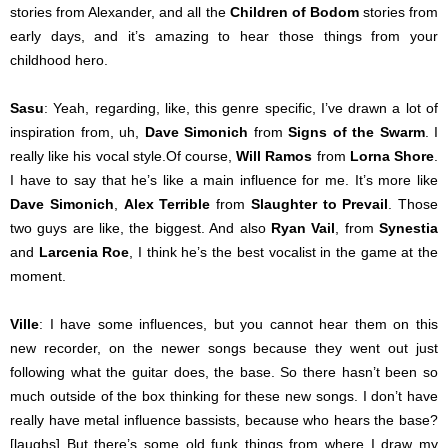
stories from Alexander, and all the
Children of Bodom
stories from
early days, and it’s amazing to hear those things from your
childhood hero.
Sasu
: Yeah, regarding, like, this genre specific, I’ve drawn a lot of
inspiration from, uh,
Dave Simonich
from
Signs of the Swarm
.
I
really like his vocal style.Of course,
Will Ramos
from
Lorna Shore
.
I have to say that he’s like a main influence for me. It’s more like
Dave Simonich
,
Alex Terrible
from
Slaughter to Prevail
. Those
two guys are like, the biggest. And also
Ryan Vail
, from
Synestia
and
Larcenia Roe
, I think he’s the best vocalist in the game at the
moment.
Ville
: I have some influences, but you cannot hear them on this
new recorder, on the newer songs because they went out just
following what the guitar does, the base. So there hasn’t been so
much outside of the box thinking for these new songs. I don’t have
really have metal influence bassists, because who hears the base?
[laughs] But there’s some old funk things from where I draw my