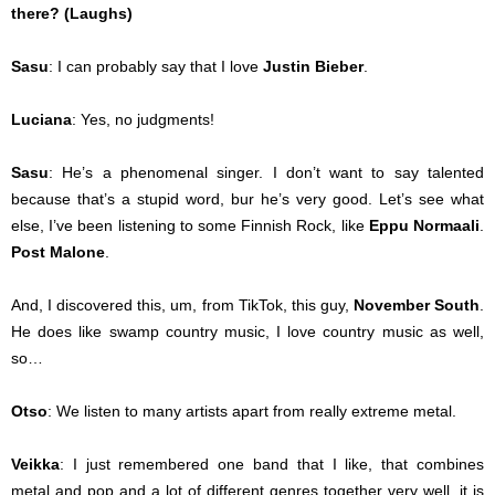
there? (Laughs)
Sasu
: I can probably say that I love
Justin Bieber
.
Luciana
: Yes, no judgments!
Sasu
: He’s a phenomenal singer. I don’t want to say talented
because that’s a stupid word, bur he’s very good. Let’s see what
else, I’ve been listening to some Finnish Rock, like
Eppu Normaali
.
Post Malone
.
And, I discovered this, um, from TikTok, this guy,
November South
.
He does like swamp country music, I love country music as well,
so…
Otso
: We listen to many artists apart from really extreme metal.
Veikka
: I just remembered one band that I like, that combines
metal and pop and a lot of different genres together very well, it is