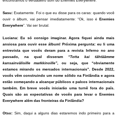
encontramos o verdadeiro som do Enemies Everywhere.
Sasu:
Exatamente. Foi o que eu disse para os caras: quando você
ouvir o álbum, vai pensar imediatamente: “Ok, isso é
Enemies
Everywhere
”. Vai ser brutal.
Luciana:
Eu só consigo imaginar. Agora fiquei ainda mais
ansiosa para ouvir esse álbum! Próxima pergunta: eu li uma
entrevista que vocês deram para a revista Inferno no ano
passado, na qual disseram
“Totta kai tähtäämme
kansainvälisille markkinoille”
, ou seja, que “obviamente
estamos mirando os mercados internacionais”. Desde 2022,
vocês vêm construindo um nome sólido na Finlândia e agora
estão começando a alcançar públicos e palcos internacionais
também. Em breve vocês iniciarão uma turnê fora do país.
Quais são as expectativas de vocês para levar o Enemies
Everywhere além das fronteiras da Finlândia?
Otso:
Sim, daqui a alguns dias estaremos indo primeiro para a