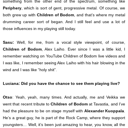
something from the other end of the spectrum, something like
Periphery
, which is sort of gent, progressive metal. Of course, we
both grew up with
Children of Bodom
, and that’s where my metal
drumming career sort of began. And I still feel and use a lot of
those influences in my playing still today.
Sasu:
Well, for me, from a vocal style viewpoint, of course,
Children of Bodom
, Alex Laiho. Ever since I was a little kid, I
remember watching on YouTube Children of Bodom live videos and
I was like, I remember seeing Alex Laiho with his hair blowing in the
wind and I was like “holy shit”.
Luciana: Did you have the chance to see them playing live?
Otso
: Yeah, yeah, many times. And actually, me and Veikka we
went that recent tribute to
Children of Bodom
at Tavastia, and I’ve
had the pleasure to be on stage myself with
Alexander Kuoppala
.
He’s a great guy, he is part of the Rock Camp, where they support
youngsters… Well, it’s been just amazing to hear, you know, all the