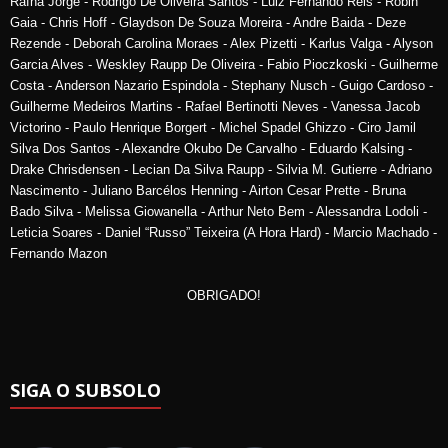
Rafha Jorge - Rodrigo De Oliveira Santos - Luiz Fernando Reis - Robin
Gaia - Chris Hoff - Glaydson De Souza Moreira - Andre Baida - Deze
Rezende - Deborah Carolina Moraes - Alex Pizetti - Karlus Valga - Alyson
Garcia Alves - Weskley Raupp De Oliveira - Fabio Pioczkoski - Guilherme
Costa - Anderson Nazario Espindola - Stephany Nusch - Guigo Cardoso -
Guilherme Medeiros Martins - Rafael Bertinotti Neves - Vanessa Jacob
Victorino - Paulo Henrique Borgert - Michel Spadel Ghizzo - Ciro Jamil
Silva Dos Santos - Alexandre Okubo De Carvalho - Eduardo Kalsing -
Drake Chrisdensen - Lecian Da Silva Raupp - Silvia M. Gutierre - Adriano
Nascimento - Juliano Barcélos Henning - Airton Cesar Prette - Bruna
Bado Silva - Melissa Giowanella - Arthur Neto Bem - Alessandra Lodoli -
Leticia Soares - Daniel “Russo” Teixeira (A Hora Hard) - Marcio Machado -
Fernando Mazon
OBRIGADO!
SIGA O SUBSOLO