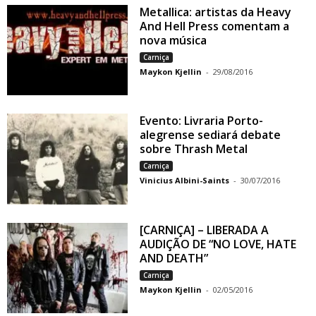
Metallica: artistas da Heavy
And Hell Press comentam a
nova música
Carniça
Maykon Kjellin
-
29/08/2016
Evento: Livraria Porto-
alegrense sediará debate
sobre Thrash Metal
Carniça
Vinicius Albini-Saints
-
30/07/2016
[CARNIÇA] – LIBERADA A
AUDIÇÃO DE “NO LOVE, HATE
AND DEATH”
Carniça
Maykon Kjellin
-
02/05/2016