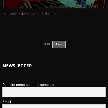
Interview: Kyle Schaefer (Fallujah)
1
of
48
Next
NEWSLETTER
Primeiro nome ou nome completo
Email