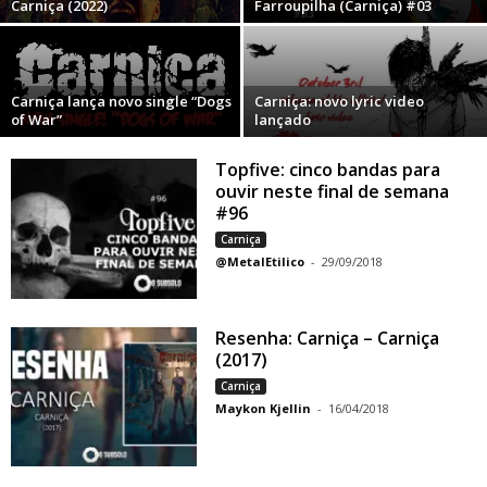
Carniça (2022)
Farroupilha (Carniça) #03
Carniça lança novo single “Dogs
Carniça: novo lyric video
of War”
lançado
Topfive: cinco bandas para
ouvir neste final de semana
#96
Carniça
@MetalEtilico
-
29/09/2018
Resenha: Carniça – Carniça
(2017)
Carniça
Maykon Kjellin
-
16/04/2018