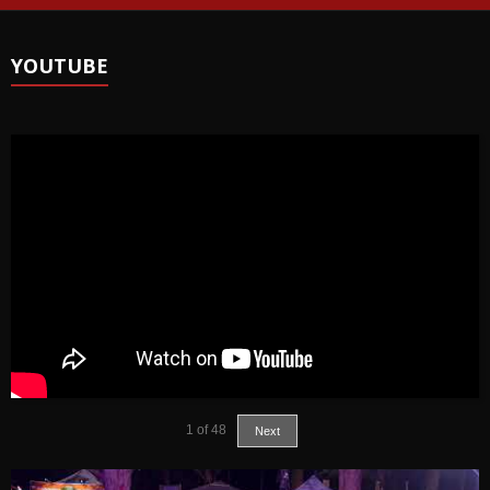
YOUTUBE
1
of
48
Next