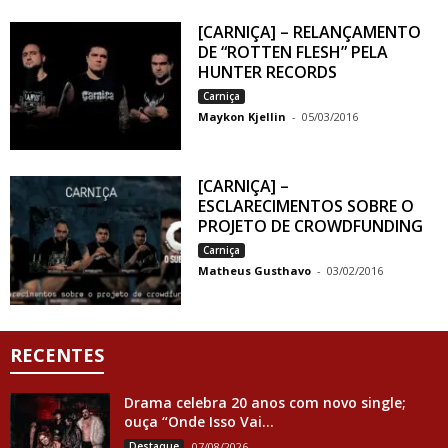
[CARNIÇA] – RELANÇAMENTO
DE “ROTTEN FLESH” PELA
HUNTER RECORDS
Carniça
Maykon Kjellin
-
05/03/2016
[CARNIÇA] –
ESCLARECIMENTOS SOBRE O
PROJETO DE CROWDFUNDING
Carniça
Matheus Gusthavo
-
03/02/2016
RECENTES
Drama celebra 20 anos com novo single;
ouça “Onde Isso Vai...
Destaque
07/08/2026