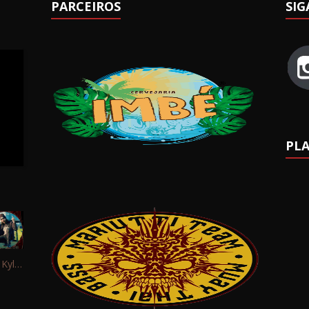
PARCEIROS
SIG
PLA
Interview: Kyle Schaefer (Fallujah)