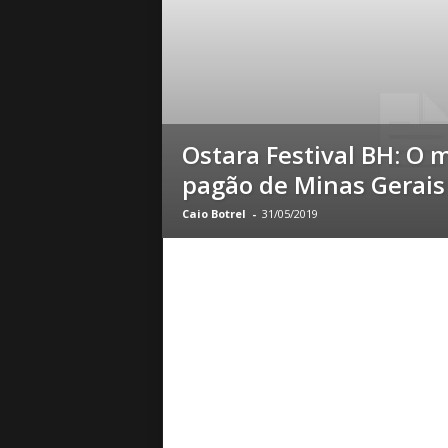
o
|
S
u
a
B
a
Ostara Festival BH: O m
s
pagão de Minas Gerais
e
d
Caio Botrel
-
31/05/2019
e
R
o
c
k
e
M
e
t
a
l