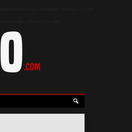
/legacy/common/wp_booster/td_util.php
on line
794
includes/tdc_util.php
on line
466