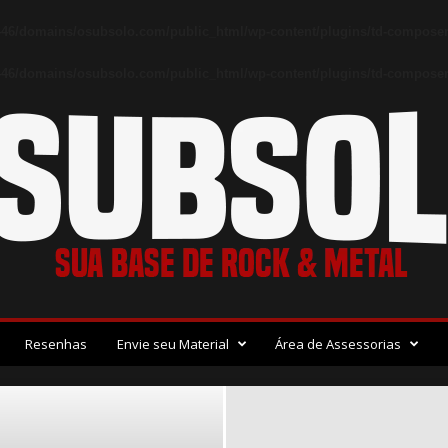
46/domains/osubsolo.com/public_html/wp-content/plugins/td-composer
46/domains/osubsolo.com/public_html/wp-content/plugins/td-composer/
Resenhas
Envie seu Material
Área de Assessorias