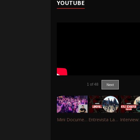
YOUTUBE
1
of
48
Next
Mini Documentário – 10 Anos de Portinho Rock
Entrevista Landfall