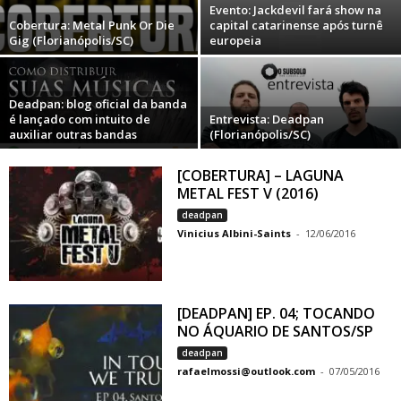
Evento: Jackdevil fará show na
Cobertura: Metal Punk Or Die
capital catarinense após turnê
Gig (Florianópolis/SC)
europeia
Deadpan: blog oficial da banda
é lançado com intuito de
Entrevista: Deadpan
auxiliar outras bandas
(Florianópolis/SC)
[COBERTURA] – LAGUNA
METAL FEST V (2016)
deadpan
Vinicius Albini-Saints
-
12/06/2016
[DEADPAN] EP. 04; TOCANDO
NO ÁQUARIO DE SANTOS/SP
deadpan
rafaelmossi@outlook.com
-
07/05/2016