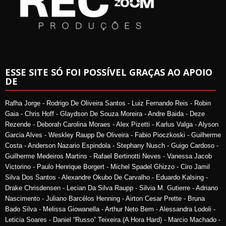
ESSE SITE SÓ FOI POSSÍVEL GRAÇAS AO APOIO
DE
Rafha Jorge - Rodrigo De Oliveira Santos - Luiz Fernando Reis - Robin
Gaia - Chris Hoff - Glaydson De Souza Moreira - Andre Baida - Deze
Rezende - Deborah Carolina Moraes - Alex Pizetti - Karlus Valga - Alyson
Garcia Alves - Weskley Raupp De Oliveira - Fabio Pioczkoski - Guilherme
Costa - Anderson Nazario Espindola - Stephany Nusch - Guigo Cardoso -
Guilherme Medeiros Martins - Rafael Bertinotti Neves - Vanessa Jacob
Victorino - Paulo Henrique Borgert - Michel Spadel Ghizzo - Ciro Jamil
Silva Dos Santos - Alexandre Okubo De Carvalho - Eduardo Kalsing -
Drake Chrisdensen - Lecian Da Silva Raupp - Silvia M. Gutierre - Adriano
Nascimento - Juliano Barcélos Henning - Airton Cesar Prette - Bruna
Bado Silva - Melissa Giowanella - Arthur Neto Bem - Alessandra Lodoli -
Leticia Soares - Daniel “Russo” Teixeira (A Hora Hard) - Marcio Machado -