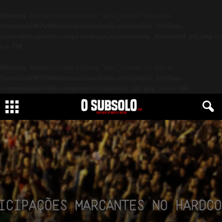
Warning
: Attempt to read property "post_content" on null in
/home/u189876446/domains/osubsolo.com/public_html/wp-
content/plugins/td-composer/legacy/common/wp_booster/td_util.php
on
line
794
Warning
: Attempt to read property "post_content" on null in
/home/u189876446/domains/osubsolo.com/public_html/wp-
content/plugins/td-composer/includes/tdc_util.php
on line
466