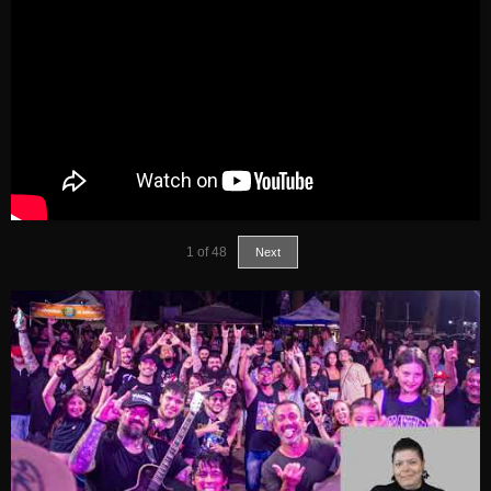
1
of
48
Next