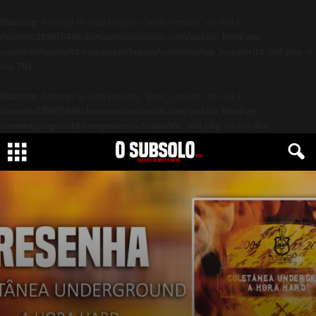
Warning
: Attempt to read property "post_content" on null in
/home/u189876446/domains/osubsolo.com/public_html/wp-
content/plugins/td-composer/legacy/common/wp_booster/td_util.php
on
line
794
Warning
: Attempt to read property "post_content" on null in
/home/u189876446/domains/osubsolo.com/public_html/wp-
content/plugins/td-composer/includes/tdc_util.php
on line
466