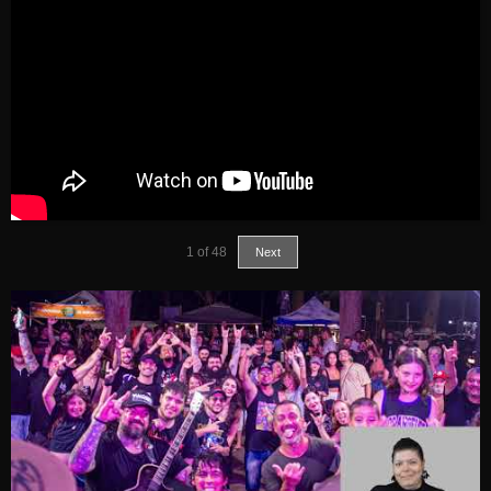
1
of
48
Next