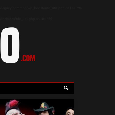
/legacy/common/wp_booster/td_util.php
on line
794
includes/tdc_util.php
on line
466