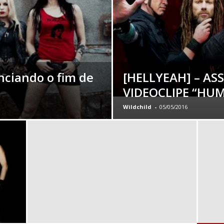
nciando o fim de
[HELLYEAH] – AS
VIDEOCLIPE “HU
Wildchild
-
05/05/2016