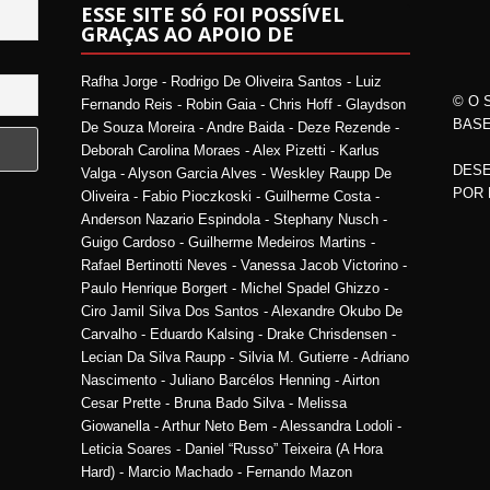
ESSE SITE SÓ FOI POSSÍVEL
GRAÇAS AO APOIO DE
Rafha Jorge - Rodrigo De Oliveira Santos - Luiz
© O 
Fernando Reis - Robin Gaia - Chris Hoff - Glaydson
BASE
De Souza Moreira - Andre Baida - Deze Rezende -
Deborah Carolina Moraes - Alex Pizetti - Karlus
DESE
Valga - Alyson Garcia Alves - Weskley Raupp De
POR
Oliveira - Fabio Pioczkoski - Guilherme Costa -
Anderson Nazario Espindola - Stephany Nusch -
Guigo Cardoso - Guilherme Medeiros Martins -
Rafael Bertinotti Neves - Vanessa Jacob Victorino -
Paulo Henrique Borgert - Michel Spadel Ghizzo -
Ciro Jamil Silva Dos Santos - Alexandre Okubo De
Carvalho - Eduardo Kalsing - Drake Chrisdensen -
Lecian Da Silva Raupp - Silvia M. Gutierre - Adriano
Nascimento - Juliano Barcélos Henning - Airton
Cesar Prette - Bruna Bado Silva - Melissa
Giowanella - Arthur Neto Bem - Alessandra Lodoli -
Leticia Soares - Daniel “Russo” Teixeira (A Hora
Hard) - Marcio Machado - Fernando Mazon