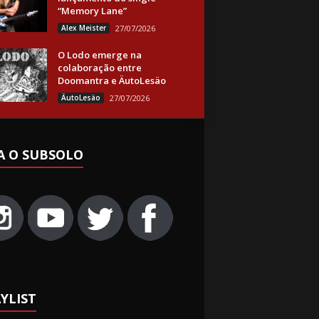
“Memory Lane”
Alex Meister
27/07/2026
O Lodo emerge na
colaboração entre
Doomantra e ÄutoLesäo
ÄutoLesäo
27/07/2026
A O SUBSOLO
YLIST