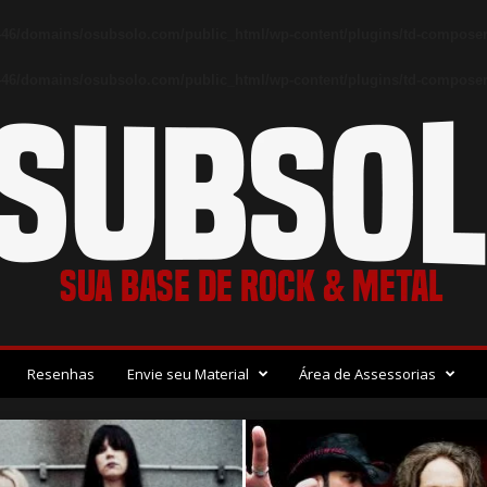
46/domains/osubsolo.com/public_html/wp-content/plugins/td-composer
46/domains/osubsolo.com/public_html/wp-content/plugins/td-composer/
Resenhas
Envie seu Material
Área de Assessorias