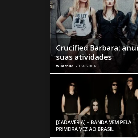
o
|
S
u
a
B
a
Crucified Barbara: anu
s
suas atividades
e
d
Wildchild
-
15/06/2016
e
R
o
c
k
e
M
e
[CADAVERIA] – BANDA VEM PELA
t
a
PRIMEIRA VEZ AO BRASIL
l