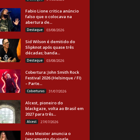
Fabio Lione critica anúncio
falso que o colocava na
abertura de...
Destaque
03/08/2026
Sid Wilson é demitido do
Slipknot após quase três
décadas; banda...
Destaque
03/08/2026
Cobertura: John Smith Rock
Festival 2026 (Helsinque / FI)
– Parte...
Coberturas
31/07/2026
Alcest, pioneiro do
blackgaze, volta ao Brasil em
2027 para três...
Alcest
27/07/2026
Alex Meister anuncia o
lançamento do single