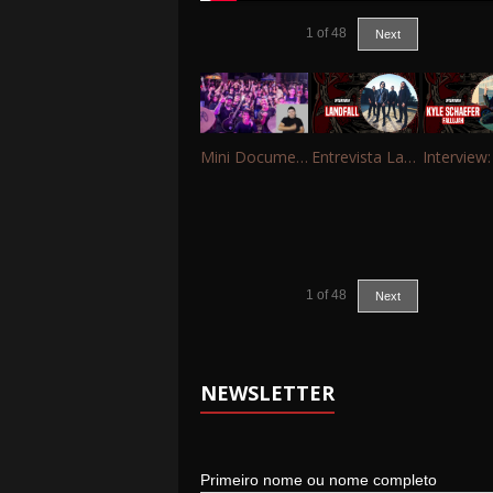
1
of
48
Next
Mini Documentário – 10 Anos de Portinho Rock
Entrevista Landfall
1
of
48
Next
NEWSLETTER
Primeiro nome ou nome completo