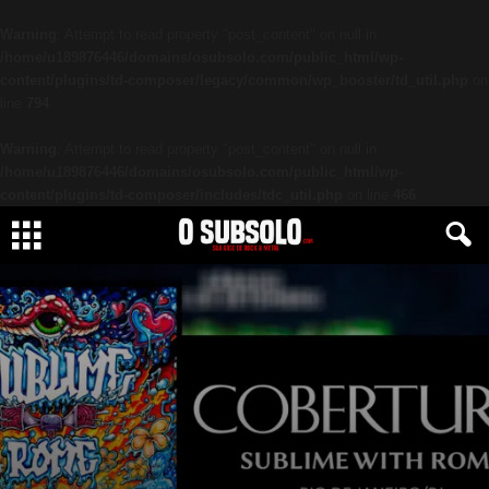
Warning
: Attempt to read property "post_content" on null in
/home/u189876446/domains/osubsolo.com/public_html/wp-
content/plugins/td-composer/legacy/common/wp_booster/td_util.php
on
line
794
Warning
: Attempt to read property "post_content" on null in
/home/u189876446/domains/osubsolo.com/public_html/wp-
content/plugins/td-composer/includes/tdc_util.php
on line
466