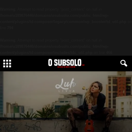
Warning
: Attempt to read property "post_content" on null in
/home/u189876446/domains/osubsolo.com/public_html/wp-
content/plugins/td-composer/legacy/common/wp_booster/td_util.php
on
line
794
Warning
: Attempt to read property "post_content" on null in
/home/u189876446/domains/osubsolo.com/public_html/wp-
content/plugins/td-composer/includes/tdc_util.php
on line
466