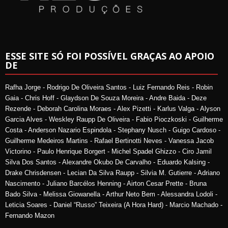
ESSE SITE SÓ FOI POSSÍVEL GRAÇAS AO APOIO
DE
Rafha Jorge - Rodrigo De Oliveira Santos - Luiz Fernando Reis - Robin
Gaia - Chris Hoff - Glaydson De Souza Moreira - Andre Baida - Deze
Rezende - Deborah Carolina Moraes - Alex Pizetti - Karlus Valga - Alyson
Garcia Alves - Weskley Raupp De Oliveira - Fabio Pioczkoski - Guilherme
Costa - Anderson Nazario Espindola - Stephany Nusch - Guigo Cardoso -
Guilherme Medeiros Martins - Rafael Bertinotti Neves - Vanessa Jacob
Victorino - Paulo Henrique Borgert - Michel Spadel Ghizzo - Ciro Jamil
Silva Dos Santos - Alexandre Okubo De Carvalho - Eduardo Kalsing -
Drake Chrisdensen - Lecian Da Silva Raupp - Silvia M. Gutierre - Adriano
Nascimento - Juliano Barcélos Henning - Airton Cesar Prette - Bruna
Bado Silva - Melissa Giowanella - Arthur Neto Bem - Alessandra Lodoli -
Leticia Soares - Daniel “Russo” Teixeira (A Hora Hard) - Marcio Machado -
Fernando Mazon