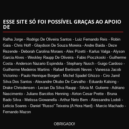
ESSE SITE SÓ FOI POSSÍVEL GRAÇAS AO APOIO
DE
Rafha Jorge - Rodrigo De Oliveira Santos - Luiz Fernando Reis - Robin
Gaia - Chris Hoff - Glaydson De Souza Moreira - Andre Baida - Deze
Rezende - Deborah Carolina Moraes - Alex Pizetti - Karlus Valga - Alyson
Garcia Alves - Weskley Raupp De Oliveira - Fabio Pioczkoski - Guilherme
Costa - Anderson Nazario Espindola - Stephany Nusch - Guigo Cardoso -
Guilherme Medeiros Martins - Rafael Bertinotti Neves - Vanessa Jacob
Victorino - Paulo Henrique Borgert - Michel Spadel Ghizzo - Ciro Jamil
Silva Dos Santos - Alexandre Okubo De Carvalho - Eduardo Kalsing -
Drake Chrisdensen - Lecian Da Silva Raupp - Silvia M. Gutierre - Adriano
Nascimento - Juliano Barcélos Henning - Airton Cesar Prette - Bruna
Bado Silva - Melissa Giowanella - Arthur Neto Bem - Alessandra Lodoli -
Leticia Soares - Daniel “Russo” Teixeira (A Hora Hard) - Marcio Machado -
Fernando Mazon
OBRIGADO!