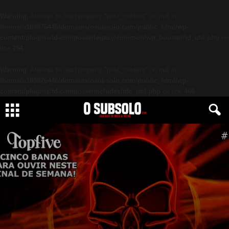
Warning
: Attempt to read property "post_content" on null in
/home/u189876446/domains/osubsolo.com/public_html/wp-
content/plugins/td-composer/legacy/common/wp_booster/td_util.php
on
line
794
Warning
: Attempt to read property "post_content" on null in
/home/u189876446/domains/osubsolo.com/public_html/wp-
content/plugins/td-composer/includes/tdc_util.php
on line
466