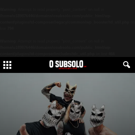
Warning
: Attempt to read property "post_content" on null in
/home/u189876446/domains/osubsolo.com/public_html/wp-
content/plugins/td-composer/legacy/common/wp_booster/td_util.php
on
line
794
Warning
: Attempt to read property "post_content" on null in
/home/u189876446/domains/osubsolo.com/public_html/wp-
content/plugins/td-composer/includes/tdc_util.php
on line
466