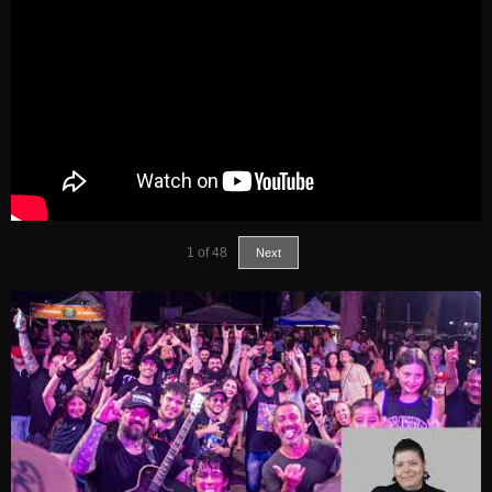
1
of
48
Next