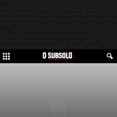
Warning
: Attempt to read property "post_content" on null in
/home/u189876446/domains/osubsolo.com/public_html/wp-
content/plugins/td-composer/legacy/common/wp_booster/td_util.php
on
line
794
Warning
: Attempt to read property "post_content" on null in
/home/u189876446/domains/osubsolo.com/public_html/wp-
content/plugins/td-composer/includes/tdc_util.php
on line
466