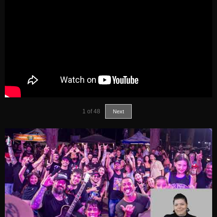
1
of
48
Next