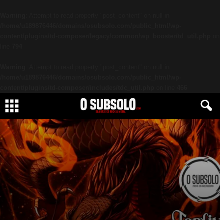
Warning
: Attempt to read property "post_content" on null in
/home/u189876446/domains/osubsolo.com/public_html/wp-
content/plugins/td-composer/legacy/common/wp_booster/td_util.php
on
line
794
Warning
: Attempt to read property "post_content" on null in
/home/u189876446/domains/osubsolo.com/public_html/wp-
content/plugins/td-composer/includes/tdc_util.php
on line
466