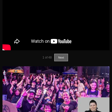
1
of
48
Next