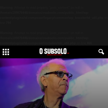
Warning
: Attempt to read property "post_content" on null in
/home/u189876446/domains/osubsolo.com/public_html/wp-
content/plugins/td-composer/legacy/common/wp_booster/td_util.php
on
line
794
Warning
: Attempt to read property "post_content" on null in
/home/u189876446/domains/osubsolo.com/public_html/wp-
content/plugins/td-composer/includes/tdc_util.php
on line
466