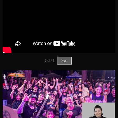
1
of
48
Next