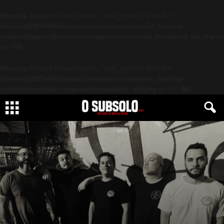
Warning
: Attempt to read property "post_content" on null in
/home/u189876446/domains/osubsolo.com/public_html/wp-
content/plugins/td-composer/legacy/common/wp_booster/td_util.php
on
line
794
Warning
: Attempt to read property "post_content" on null in
/home/u189876446/domains/osubsolo.com/public_html/wp-
content/plugins/td-composer/includes/tdc_util.php
on line
466