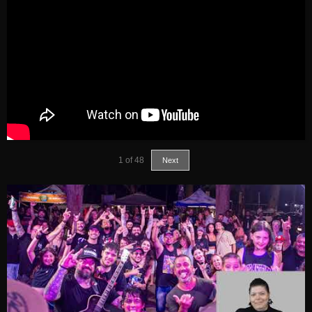
1
of
48
Next