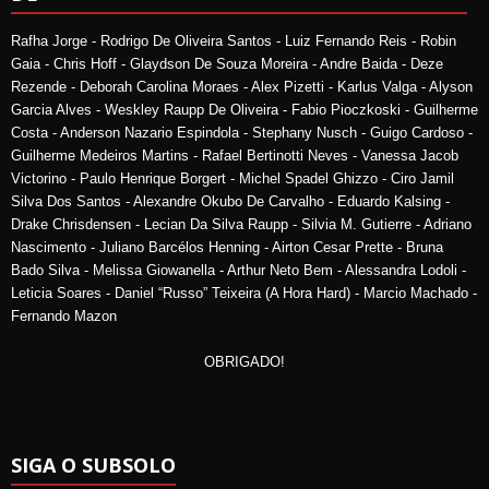
Rafha Jorge - Rodrigo De Oliveira Santos - Luiz Fernando Reis - Robin
Gaia - Chris Hoff - Glaydson De Souza Moreira - Andre Baida - Deze
Rezende - Deborah Carolina Moraes - Alex Pizetti - Karlus Valga - Alyson
Garcia Alves - Weskley Raupp De Oliveira - Fabio Pioczkoski - Guilherme
Costa - Anderson Nazario Espindola - Stephany Nusch - Guigo Cardoso -
Guilherme Medeiros Martins - Rafael Bertinotti Neves - Vanessa Jacob
Victorino - Paulo Henrique Borgert - Michel Spadel Ghizzo - Ciro Jamil
Silva Dos Santos - Alexandre Okubo De Carvalho - Eduardo Kalsing -
Drake Chrisdensen - Lecian Da Silva Raupp - Silvia M. Gutierre - Adriano
Nascimento - Juliano Barcélos Henning - Airton Cesar Prette - Bruna
Bado Silva - Melissa Giowanella - Arthur Neto Bem - Alessandra Lodoli -
Leticia Soares - Daniel “Russo” Teixeira (A Hora Hard) - Marcio Machado -
Fernando Mazon
OBRIGADO!
SIGA O SUBSOLO