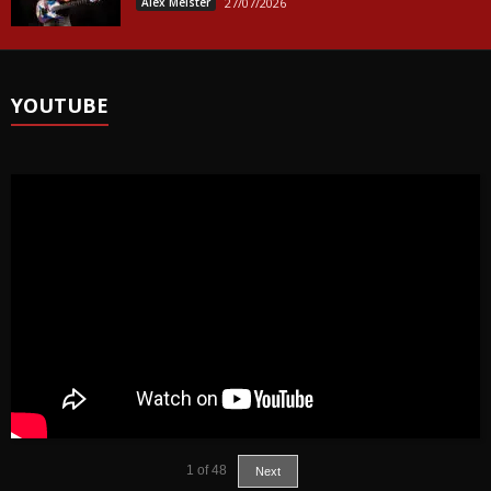
Alex Meister
27/07/2026
YOUTUBE
1
of
48
Next