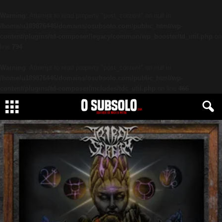
Warning
: Attempt to read property "post_content" on null in
/home/u189876446/domains/osubsolo.com/public_html/wp-
content/plugins/td-composer/legacy/common/wp_booster/td_util.php
on
line
794
Warning
: Attempt to read property "post_content" on null in
/home/u189876446/domains/osubsolo.com/public_html/wp-
content/plugins/td-composer/includes/tdc_util.php
on line
466