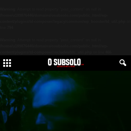
Warning
: Attempt to read property "post_content" on null in
/home/u189876446/domains/osubsolo.com/public_html/wp-
content/plugins/td-composer/legacy/common/wp_booster/td_util.php
on
line
794
Warning
: Attempt to read property "post_content" on null in
/home/u189876446/domains/osubsolo.com/public_html/wp-
content/plugins/td-composer/includes/tdc_util.php
on line
466