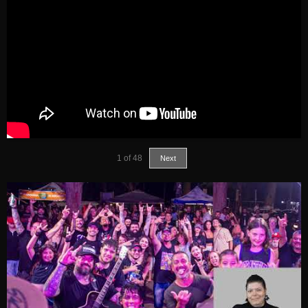
1
of
48
Next