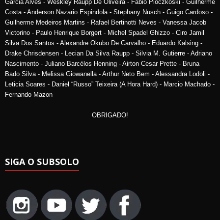
Garcia Alves - Weskley Raupp De Oliveira - Fabio Pioczkoski - Guilherme
Costa - Anderson Nazario Espindola - Stephany Nusch - Guigo Cardoso -
Guilherme Medeiros Martins - Rafael Bertinotti Neves - Vanessa Jacob
Victorino - Paulo Henrique Borgert - Michel Spadel Ghizzo - Ciro Jamil
Silva Dos Santos - Alexandre Okubo De Carvalho - Eduardo Kalsing -
Drake Chrisdensen - Lecian Da Silva Raupp - Silvia M. Gutierre - Adriano
Nascimento - Juliano Barcélos Henning - Airton Cesar Prette - Bruna
Bado Silva - Melissa Giowanella - Arthur Neto Bem - Alessandra Lodoli -
Leticia Soares - Daniel “Russo” Teixeira (A Hora Hard) - Marcio Machado -
Fernando Mazon
OBRIGADO!
SIGA O SUBSOLO