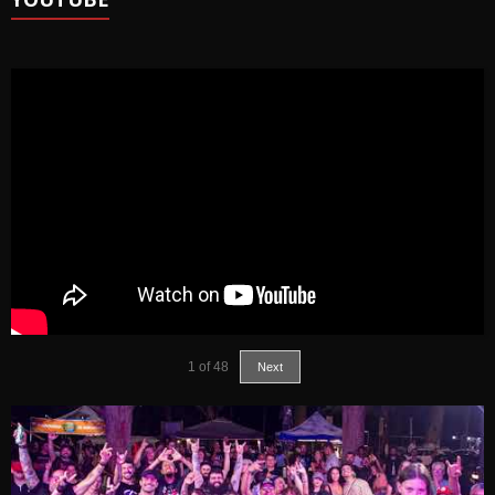
1
of
48
Next