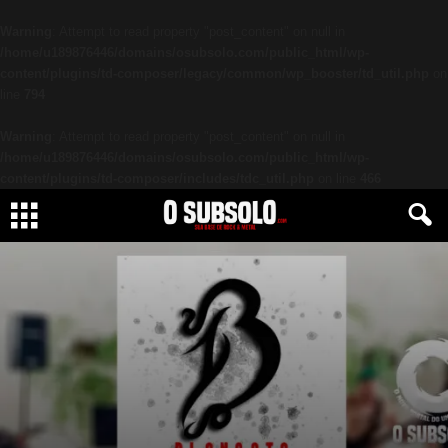
Warning
: Attempt to read property "post_content" on null in
/home/u189876446/domains/osubsolo.com/public_html/wp-
content/plugins/td-composer/legacy/common/wp_booster/td_util.php
on
line
794
Warning
: Attempt to read property "post_content" on null in
/home/u189876446/domains/osubsolo.com/public_html/wp-
content/plugins/td-composer/includes/tdc_util.php
on line
466