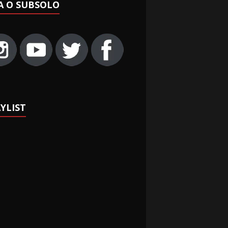
A O SUBSOLO
YLIST