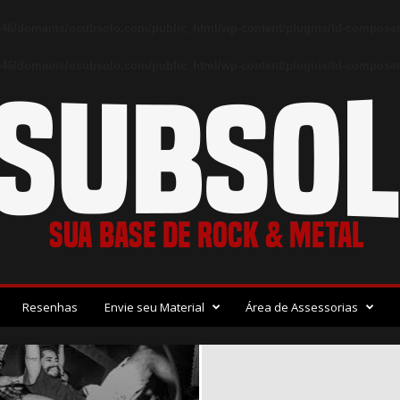
46/domains/osubsolo.com/public_html/wp-content/plugins/td-composer
46/domains/osubsolo.com/public_html/wp-content/plugins/td-composer/
Resenhas
Envie seu Material
Área de Assessorias