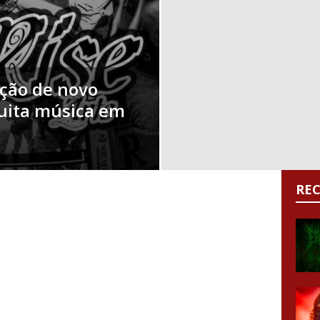
ação de novo
uita música em
RE