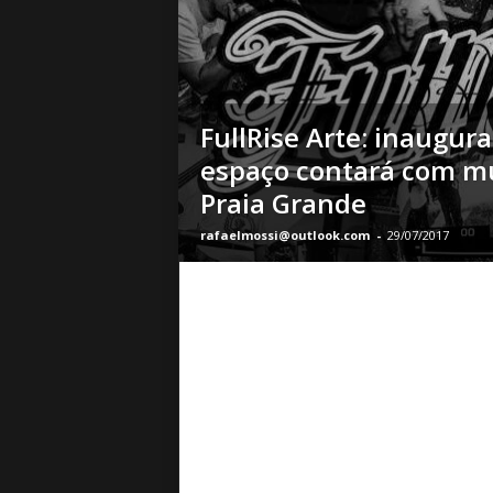
o
|
S
u
a
FullRise Arte: inaugur
B
a
espaço contará com m
s
Praia Grande
e
d
rafaelmossi@outlook.com
-
29/07/2017
e
R
o
c
k
e
M
e
t
a
l