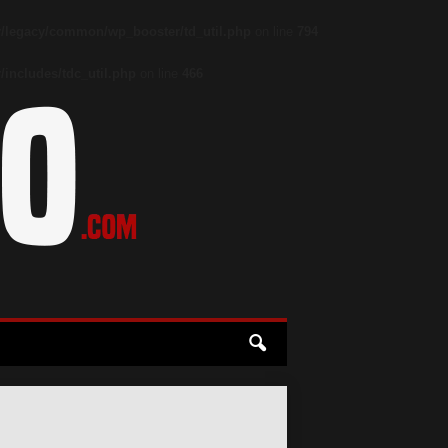
/legacy/common/wp_booster/td_util.php
on line
794
includes/tdc_util.php
on line
466