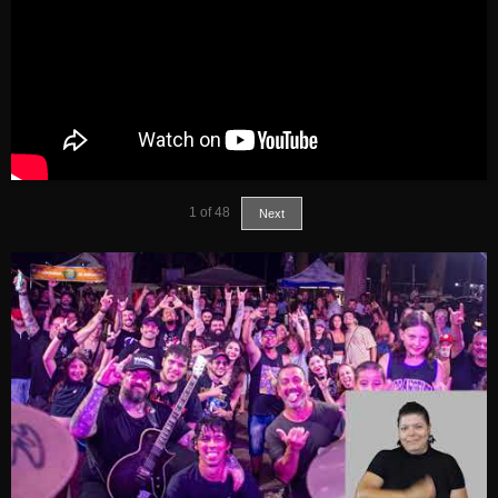
1
of
48
Next