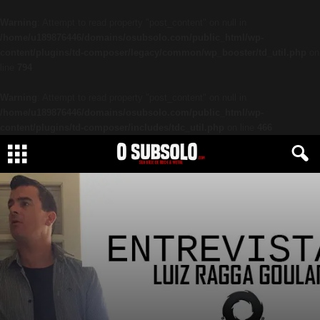
Warning
: Attempt to read property "post_content" on null in
/home/u189876446/domains/osubsolo.com/public_html/wp-
content/plugins/td-composer/legacy/common/wp_booster/td_util.php
on
line
794
Warning
: Attempt to read property "post_content" on null in
/home/u189876446/domains/osubsolo.com/public_html/wp-
content/plugins/td-composer/includes/tdc_util.php
on line
466