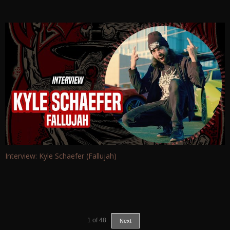
Interview: Kyle Schaefer (Fallujah)
1
of
48
Next