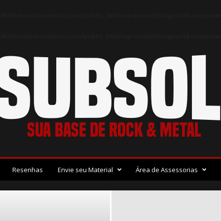
46/domains/osubsolo.com/public_html/wp-content/plugins/td-composer
46/domains/osubsolo.com/public_html/wp-content/plugins/td-composer/
Resenhas
Envie seu Material
Área de Assessorias