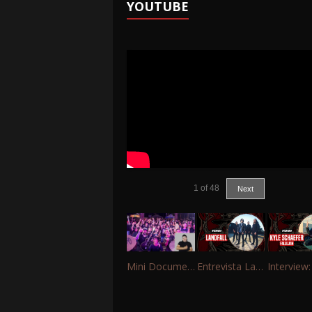
YOUTUBE
1
of
48
Next
Mini Documentário – 10 Anos de Portinho Rock
Entrevista Landfall