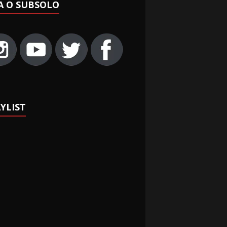
A O SUBSOLO
YLIST