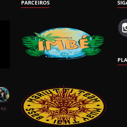
PARCEIROS
SIG
PLA
Interview: Kyle Schaefer (Fallujah)