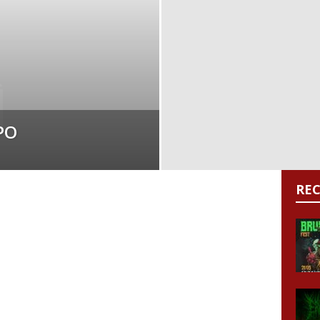
PO
RE