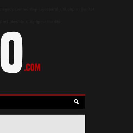
/legacy/common/wp_booster/td_util.php
on line
794
includes/tdc_util.php
on line
466