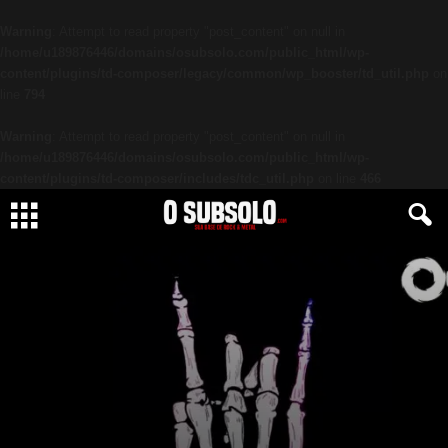
Warning
: Attempt to read property "post_content" on null in
/home/u189876446/domains/osubsolo.com/public_html/wp-
content/plugins/td-composer/legacy/common/wp_booster/td_util.php
on
line
794
Warning
: Attempt to read property "post_content" on null in
/home/u189876446/domains/osubsolo.com/public_html/wp-
content/plugins/td-composer/includes/tdc_util.php
on line
466