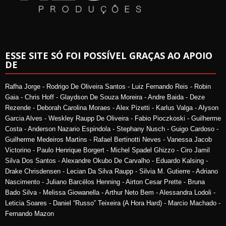
ESSE SITE SÓ FOI POSSÍVEL GRAÇAS AO APOIO
DE
Rafha Jorge - Rodrigo De Oliveira Santos - Luiz Fernando Reis - Robin
Gaia - Chris Hoff - Glaydson De Souza Moreira - Andre Baida - Deze
Rezende - Deborah Carolina Moraes - Alex Pizetti - Karlus Valga - Alyson
Garcia Alves - Weskley Raupp De Oliveira - Fabio Pioczkoski - Guilherme
Costa - Anderson Nazario Espindola - Stephany Nusch - Guigo Cardoso -
Guilherme Medeiros Martins - Rafael Bertinotti Neves - Vanessa Jacob
Victorino - Paulo Henrique Borgert - Michel Spadel Ghizzo - Ciro Jamil
Silva Dos Santos - Alexandre Okubo De Carvalho - Eduardo Kalsing -
Drake Chrisdensen - Lecian Da Silva Raupp - Silvia M. Gutierre - Adriano
Nascimento - Juliano Barcélos Henning - Airton Cesar Prette - Bruna
Bado Silva - Melissa Giowanella - Arthur Neto Bem - Alessandra Lodoli -
Leticia Soares - Daniel “Russo” Teixeira (A Hora Hard) - Marcio Machado -
Fernando Mazon