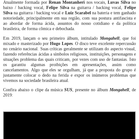
Atualmente formada por
Renan Montanheri
nos vocais,
Luvas Silva
no
baixo / backing vocal,
Felipe Silva
na guitarra / backing vocal,
Felipe
Silva
na guitarra / backing vocal e
Luiz Scarabel
na bateria e tem ganhado
notoriedade, principalmente em sua região, com sua postura antifascista e
ao abordar de forma ácida, assuntos do nosso cotidiano e da política
brasileira, de forma cômica e debochada.
Em 2019, lançam o seu primeiro álbum, intitulado
Mongahell
, que foi
mixado e masterizado por
Hugo Lopes
. O disco teve excelente repercussão
no cenário nacional. Suas críticas geralmente se utilizam do aspecto visual,
fazendo referências ácidas a símbolos religiosos, instituições, personagens e
situações problema das quais criticam, por vezes com uso de fantasias. Isto
os garantiu algumas proibições em apresentações, assim como
cancelamentos. Algo que eles se orgulham, já que a proposta do grupo é
justamente colocar o dedo na ferida e expor os inúmeros problemas que
vivemos na sociedade brasileira atual.
Confira abaixo o clipe da música
SUS
, presente no álbum
Mongahell
, de
2019: