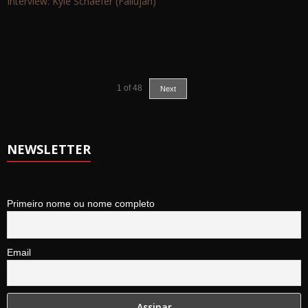
Interview: Kyle Schaefer (Fallujah)
1
of
48
Next
NEWSLETTER
Primeiro nome ou nome completo
Email