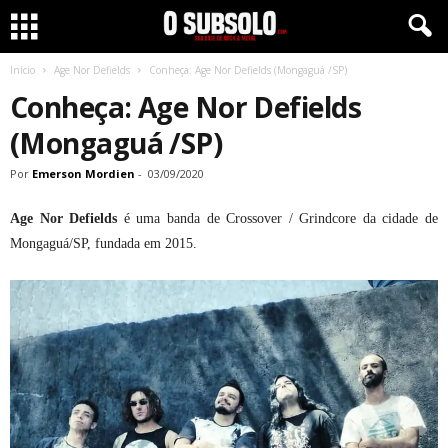
Início
Age Nor Defields
Conheça: Age Nor Defields (Mongaguá /SP)
Conheça: Age Nor Defields
(Mongaguá /SP)
Por
Emerson Mordien
-
03/09/2020
Age Nor Defields
é uma banda de Crossover / Grindcore da cidade de
Mongaguá/SP, fundada em 2015.