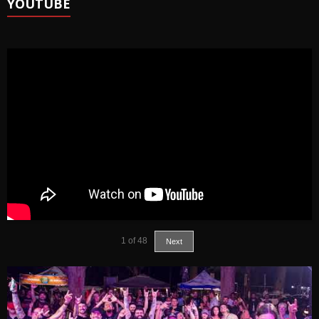
YOUTUBE
1
of
48
Next