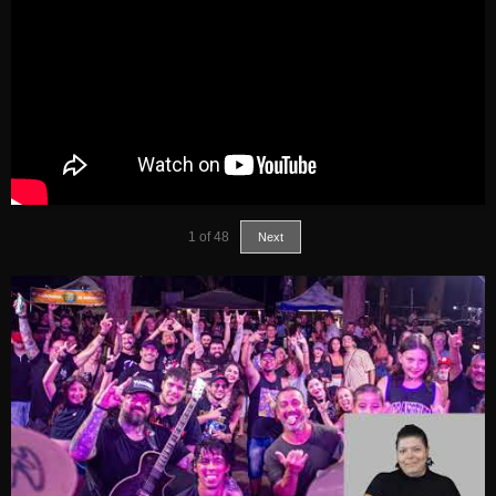
1
of
48
Next