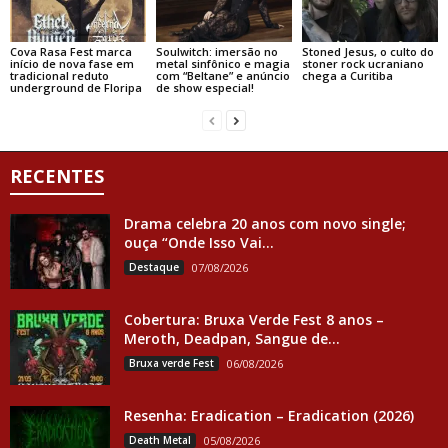
Cova Rasa Fest marca
Soulwitch: imersão no
Stoned Jesus, o culto do
início de nova fase em
metal sinfônico e magia
stoner rock ucraniano
tradicional reduto
com “Beltane” e anúncio
chega a Curitiba
underground de Floripa
de show especial!
RECENTES
Drama celebra 20 anos com novo single;
ouça “Onde Isso Vai...
Destaque
07/08/2026
Cobertura: Bruxa Verde Fest 8 anos –
Meroth, Deadpan, Sangue de...
Bruxa verde Fest
06/08/2026
Resenha: Eradication – Eradication (2026)
Death Metal
05/08/2026