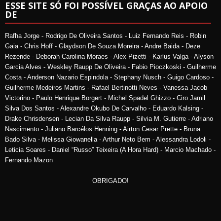
ESSE SITE SÓ FOI POSSÍVEL GRAÇAS AO APOIO
DE
Rafha Jorge - Rodrigo De Oliveira Santos - Luiz Fernando Reis - Robin
Gaia - Chris Hoff - Glaydson De Souza Moreira - Andre Baida - Deze
Rezende - Deborah Carolina Moraes - Alex Pizetti - Karlus Valga - Alyson
Garcia Alves - Weskley Raupp De Oliveira - Fabio Pioczkoski - Guilherme
Costa - Anderson Nazario Espindola - Stephany Nusch - Guigo Cardoso -
Guilherme Medeiros Martins - Rafael Bertinotti Neves - Vanessa Jacob
Victorino - Paulo Henrique Borgert - Michel Spadel Ghizzo - Ciro Jamil
Silva Dos Santos - Alexandre Okubo De Carvalho - Eduardo Kalsing -
Drake Chrisdensen - Lecian Da Silva Raupp - Silvia M. Gutierre - Adriano
Nascimento - Juliano Barcélos Henning - Airton Cesar Prette - Bruna
Bado Silva - Melissa Giowanella - Arthur Neto Bem - Alessandra Lodoli -
Leticia Soares - Daniel “Russo” Teixeira (A Hora Hard) - Marcio Machado -
Fernando Mazon
OBRIGADO!