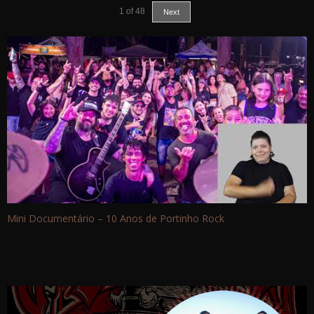
1
of
48
Next
Mini Documentário – 10 Anos de Portinho Rock