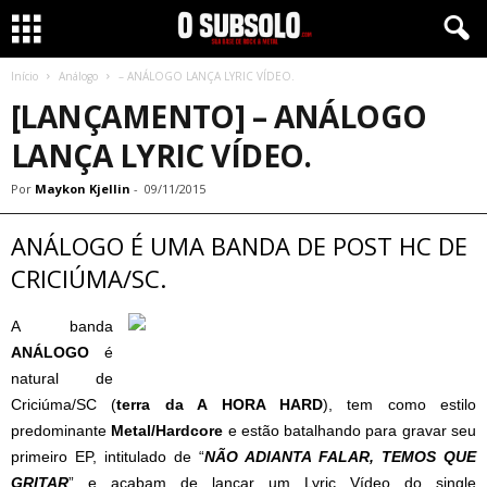
Início
Análogo
– ANÁLOGO LANÇA LYRIC VÍDEO.
[LANÇAMENTO] – ANÁLOGO
LANÇA LYRIC VÍDEO.
Por
Maykon Kjellin
-
09/11/2015
ANÁLOGO É UMA BANDA DE POST HC DE
CRICIÚMA/SC.
A banda
ANÁLOGO
é
natural de
Criciúma/SC (
terra da A HORA HARD
), tem como estilo
predominante
Metal/Hardcore
e estão batalhando para gravar seu
primeiro EP, intitulado de “
NÃO ADIANTA FALAR, TEMOS QUE
GRITAR
” e acabam de lançar um Lyric Vídeo do single