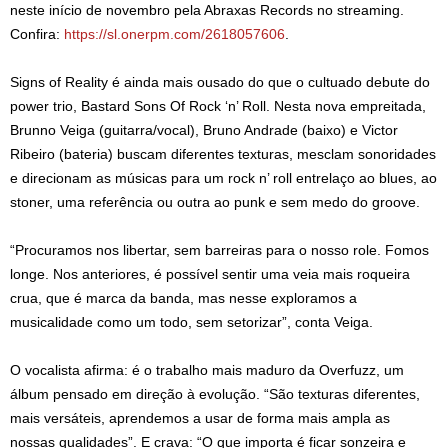
neste início de novembro pela Abraxas Records no streaming.
Confira:
https://sl.onerpm.com/2618057606
.
Signs of Reality é ainda mais ousado do que o cultuado debute do
power trio, Bastard Sons Of Rock ‘n’ Roll. Nesta nova empreitada,
Brunno Veiga (guitarra/vocal), Bruno Andrade (baixo) e Victor
Ribeiro (bateria) buscam diferentes texturas, mesclam sonoridades
e direcionam as músicas para um rock n’ roll entrelaço ao blues, ao
stoner, uma referência ou outra ao punk e sem medo do groove.
“Procuramos nos libertar, sem barreiras para o nosso role. Fomos
longe. Nos anteriores, é possível sentir uma veia mais roqueira
crua, que é marca da banda, mas nesse exploramos a
musicalidade como um todo, sem setorizar”, conta Veiga.
O vocalista afirma: é o trabalho mais maduro da Overfuzz, um
álbum pensado em direção à evolução. “São texturas diferentes,
mais versáteis, aprendemos a usar de forma mais ampla as
nossas qualidades”. E crava: “O que importa é ficar sonzeira e