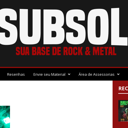
Resenhas
Envie seu Material
Área de Assessorias
RE