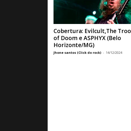
a
B
a
s
e
Cobertura: Evilcult,The Tro
d
of Doom e ASPHYX (Belo
e
Horizonte/MG)
R
Jhone santos (Click do rock)
-
14/12/2024
o
c
k
e
M
e
t
a
l