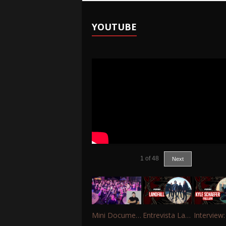
YOUTUBE
1
of
48
Next
Mini Documentário – 10 Anos de Portinho Rock
Entrevista Landfall