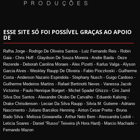
ESSE SITE SÓ FOI POSSÍVEL GRAÇAS AO APOIO
DE
Rafha Jorge - Rodrigo De Oliveira Santos - Luiz Fernando Reis - Robin
Gaia - Chris Hoff - Glaydson De Souza Moreira - Andre Baida - Deze
Rezende - Deborah Carolina Moraes - Alex Pizetti - Karlus Valga - Alyson
Garcia Alves - Weskley Raupp De Oliveira - Fabio Pioczkoski - Guilherme
Costa - Anderson Nazario Espindola - Stephany Nusch - Guigo Cardoso -
Guilherme Medeiros Martins - Rafael Bertinotti Neves - Vanessa Jacob
Victorino - Paulo Henrique Borgert - Michel Spadel Ghizzo - Ciro Jamil
Silva Dos Santos - Alexandre Okubo De Carvalho - Eduardo Kalsing -
Drake Chrisdensen - Lecian Da Silva Raupp - Silvia M. Gutierre - Adriano
Nascimento - Juliano Barcélos Henning - Airton Cesar Prette - Bruna
Bado Silva - Melissa Giowanella - Arthur Neto Bem - Alessandra Lodoli -
Leticia Soares - Daniel “Russo” Teixeira (A Hora Hard) - Marcio Machado -
Fernando Mazon