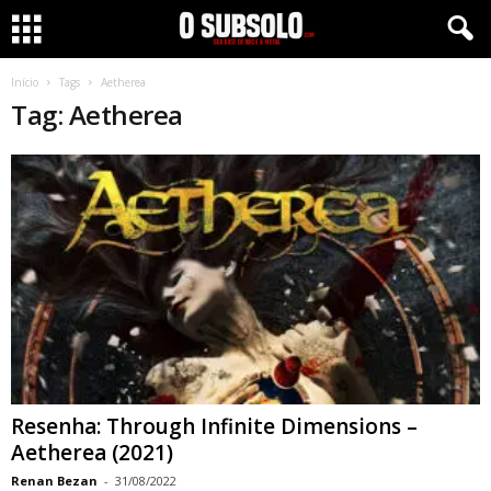
Início
Tags
Aetherea
Tag: Aetherea
Resenha: Through Infinite Dimensions –
Aetherea (2021)
Renan Bezan
-
31/08/2022