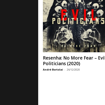
a
B
a
s
e
d
e
R
o
c
k
Resenha: No More Fear – Evi
e
Politicians (2020)
M
e
André Bortolai
-
26/12/2020
t
a
l