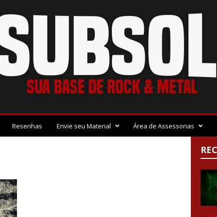
Resenhas
Envie seu Material
Área de Assessorias
RE