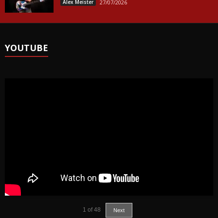
Alex Meister
27/07/2026
YOUTUBE
1
of
48
Next