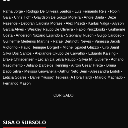
Rafha Jorge - Rodrigo De Oliveira Santos - Luiz Fernando Reis - Robin
Gaia - Chris Hoff - Glaydson De Souza Moreira - Andre Baida - Deze
Rezende - Deborah Carolina Moraes - Alex Pizetti - Karlus Valga - Alyson
Garcia Alves - Weskley Raupp De Oliveira - Fabio Pioczkoski - Guilherme
Costa - Anderson Nazario Espindola - Stephany Nusch - Guigo Cardoso -
Guilherme Medeiros Martins - Rafael Bertinotti Neves - Vanessa Jacob
Victorino - Paulo Henrique Borgert - Michel Spadel Ghizzo - Ciro Jamil
Silva Dos Santos - Alexandre Okubo De Carvalho - Eduardo Kalsing -
Drake Chrisdensen - Lecian Da Silva Raupp - Silvia M. Gutierre - Adriano
Nascimento - Juliano Barcélos Henning - Airton Cesar Prette - Bruna
Bado Silva - Melissa Giowanella - Arthur Neto Bem - Alessandra Lodoli -
Leticia Soares - Daniel “Russo” Teixeira (A Hora Hard) - Marcio Machado -
Fernando Mazon
OBRIGADO!
SIGA O SUBSOLO