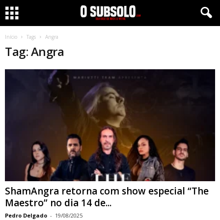
Início
Tags
Angra
Tag: Angra
ShamAngra retorna com show especial “The
Maestro” no dia 14 de...
Pedro Delgado
-
19/08/2025