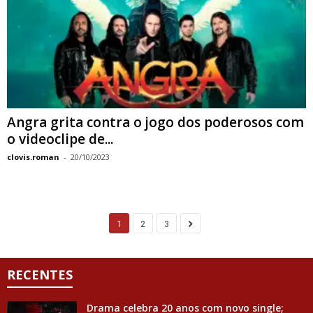
Angra grita contra o jogo dos poderosos com
o videoclipe de...
clovis.roman
-
20/10/2023
1
2
3
RECENTES
Drama celebra 20 anos com novo single;