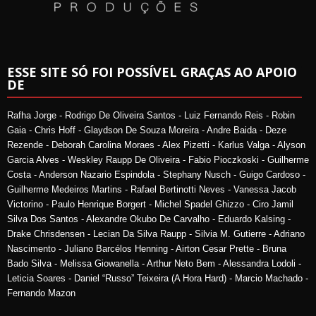
ESSE SITE SÓ FOI POSSÍVEL GRAÇAS AO APOIO
DE
Rafha Jorge - Rodrigo De Oliveira Santos - Luiz Fernando Reis - Robin
Gaia - Chris Hoff - Glaydson De Souza Moreira - Andre Baida - Deze
Rezende - Deborah Carolina Moraes - Alex Pizetti - Karlus Valga - Alyson
Garcia Alves - Weskley Raupp De Oliveira - Fabio Pioczkoski - Guilherme
Costa - Anderson Nazario Espindola - Stephany Nusch - Guigo Cardoso -
Guilherme Medeiros Martins - Rafael Bertinotti Neves - Vanessa Jacob
Victorino - Paulo Henrique Borgert - Michel Spadel Ghizzo - Ciro Jamil
Silva Dos Santos - Alexandre Okubo De Carvalho - Eduardo Kalsing -
Drake Chrisdensen - Lecian Da Silva Raupp - Silvia M. Gutierre - Adriano
Nascimento - Juliano Barcélos Henning - Airton Cesar Prette - Bruna
Bado Silva - Melissa Giowanella - Arthur Neto Bem - Alessandra Lodoli -
Leticia Soares - Daniel “Russo” Teixeira (A Hora Hard) - Marcio Machado -
Fernando Mazon