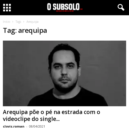
Início
Tags
Arequipa
Tag: arequipa
Arequipa põe o pé na estrada com o
videoclipe do single...
clovis.roman
-
08/04/2021