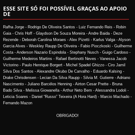
ESSE SITE SÓ FOI POSSÍVEL GRAÇAS AO APOIO
DE
Rafha Jorge - Rodrigo De Oliveira Santos - Luiz Fernando Reis - Robin
Gaia - Chris Hoff - Glaydson De Souza Moreira - Andre Baida - Deze
Rezende - Deborah Carolina Moraes - Alex Pizetti - Karlus Valga - Alyson
Garcia Alves - Weskley Raupp De Oliveira - Fabio Pioczkoski - Guilherme
Costa - Anderson Nazario Espindola - Stephany Nusch - Guigo Cardoso -
Guilherme Medeiros Martins - Rafael Bertinotti Neves - Vanessa Jacob
Victorino - Paulo Henrique Borgert - Michel Spadel Ghizzo - Ciro Jamil
Silva Dos Santos - Alexandre Okubo De Carvalho - Eduardo Kalsing -
Drake Chrisdensen - Lecian Da Silva Raupp - Silvia M. Gutierre - Adriano
Nascimento - Juliano Barcélos Henning - Airton Cesar Prette - Bruna
Bado Silva - Melissa Giowanella - Arthur Neto Bem - Alessandra Lodoli -
Leticia Soares - Daniel “Russo” Teixeira (A Hora Hard) - Marcio Machado -
Fernando Mazon
OBRIGADO!