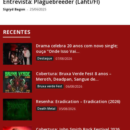
Entrevista: Plaguebreeder (Lahti/FI)
Sigryd Bagon
-
25/06/2025
RECENTES
Drama celebra 20 anos com novo single;
ouça “Onde Isso Vai...
Destaque
07/08/2026
Cobertura: Bruxa Verde Fest 8 anos –
Meroth, Deadpan, Sangue de...
Bruxa verde Fest
06/08/2026
Resenha: Eradication – Eradication (2026)
Death Metal
05/08/2026
Cobertura: John Smith Rock Festival 2026