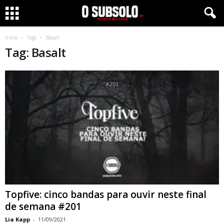
Início
Tags
Basalt
Tag: Basalt
Topfive: cinco bandas para ouvir neste final
de semana #201
Lia Kapp
-
11/09/2021