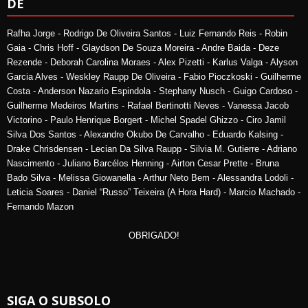
DE
Rafha Jorge - Rodrigo De Oliveira Santos - Luiz Fernando Reis - Robin
Gaia - Chris Hoff - Glaydson De Souza Moreira - Andre Baida - Deze
Rezende - Deborah Carolina Moraes - Alex Pizetti - Karlus Valga - Alyson
Garcia Alves - Weskley Raupp De Oliveira - Fabio Pioczkoski - Guilherme
Costa - Anderson Nazario Espindola - Stephany Nusch - Guigo Cardoso -
Guilherme Medeiros Martins - Rafael Bertinotti Neves - Vanessa Jacob
Victorino - Paulo Henrique Borgert - Michel Spadel Ghizzo - Ciro Jamil
Silva Dos Santos - Alexandre Okubo De Carvalho - Eduardo Kalsing -
Drake Chrisdensen - Lecian Da Silva Raupp - Silvia M. Gutierre - Adriano
Nascimento - Juliano Barcélos Henning - Airton Cesar Prette - Bruna
Bado Silva - Melissa Giowanella - Arthur Neto Bem - Alessandra Lodoli -
Leticia Soares - Daniel “Russo” Teixeira (A Hora Hard) - Marcio Machado -
Fernando Mazon
OBRIGADO!
SIGA O SUBSOLO