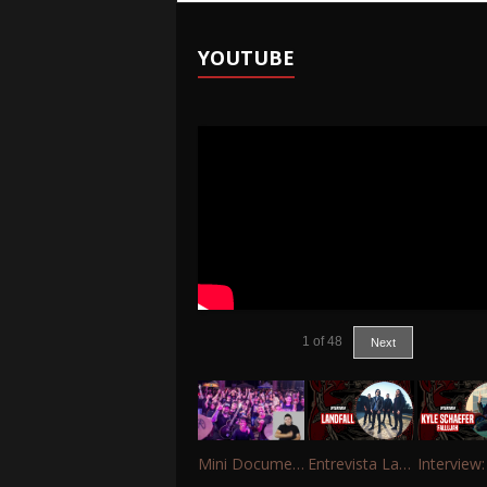
YOUTUBE
1
of
48
Next
Mini Documentário – 10 Anos de Portinho Rock
Entrevista Landfall