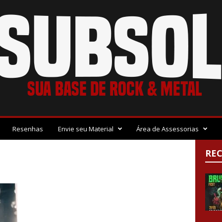
Resenhas
Envie seu Material
Área de Assessorias
RE