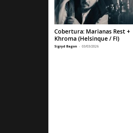
a
B
a
s
e
Cobertura: Marianas Rest +
d
Khroma (Helsinque / FI)
e
Sigryd Bagon
-
03/03/2026
R
o
c
k
e
M
e
t
a
l