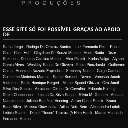
ESSE SITE SÓ FOI POSSÍVEL GRAÇAS AO APOIO
DE
Rafha Jorge - Rodrigo De Oliveira Santos - Luiz Fernando Reis - Robin
Gaia - Chris Hoff - Glaydson De Souza Moreira - Andre Baida - Deze
Rezende - Deborah Carolina Moraes - Alex Pizetti - Karlus Valga - Alyson
Garcia Alves - Weskley Raupp De Oliveira - Fabio Pioczkoski - Guilherme
Costa - Anderson Nazario Espindola - Stephany Nusch - Guigo Cardoso -
Guilherme Medeiros Martins - Rafael Bertinotti Neves - Vanessa Jacob
Victorino - Paulo Henrique Borgert - Michel Spadel Ghizzo - Ciro Jamil
Silva Dos Santos - Alexandre Okubo De Carvalho - Eduardo Kalsing -
Drake Chrisdensen - Lecian Da Silva Raupp - Silvia M. Gutierre - Adriano
Nascimento - Juliano Barcélos Henning - Airton Cesar Prette - Bruna
Bado Silva - Melissa Giowanella - Arthur Neto Bem - Alessandra Lodoli -
Leticia Soares - Daniel “Russo” Teixeira (A Hora Hard) - Marcio Machado -
Fernando Mazon