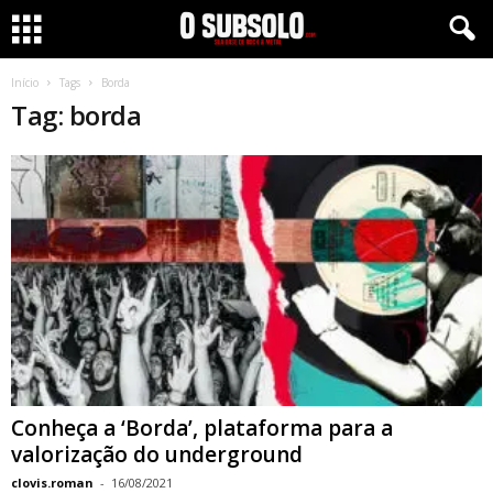
Início
Tags
Borda
Tag: borda
Conheça a ‘Borda’, plataforma para a
valorização do underground
clovis.roman
-
16/08/2021