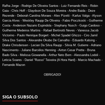
Rafha Jorge - Rodrigo De Oliveira Santos - Luiz Fernando Reis - Robin
Gaia - Chris Hoff - Glaydson De Souza Moreira - Andre Baida - Deze
Rezende - Deborah Carolina Moraes - Alex Pizetti - Karlus Valga - Alyson
Garcia Alves - Weskley Raupp De Oliveira - Fabio Pioczkoski - Guilherme
Costa - Anderson Nazario Espindola - Stephany Nusch - Guigo Cardoso -
Guilherme Medeiros Martins - Rafael Bertinotti Neves - Vanessa Jacob
Victorino - Paulo Henrique Borgert - Michel Spadel Ghizzo - Ciro Jamil
Silva Dos Santos - Alexandre Okubo De Carvalho - Eduardo Kalsing -
Drake Chrisdensen - Lecian Da Silva Raupp - Silvia M. Gutierre - Adriano
Nascimento - Juliano Barcélos Henning - Airton Cesar Prette - Bruna
Bado Silva - Melissa Giowanella - Arthur Neto Bem - Alessandra Lodoli -
Leticia Soares - Daniel “Russo” Teixeira (A Hora Hard) - Marcio Machado -
Fernando Mazon
OBRIGADO!
SIGA O SUBSOLO