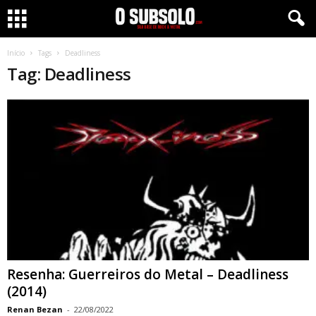
Início
Tags
Deadliness
Tag: Deadliness
Resenha: Guerreiros do Metal – Deadliness
(2014)
Renan Bezan
-
22/08/2022