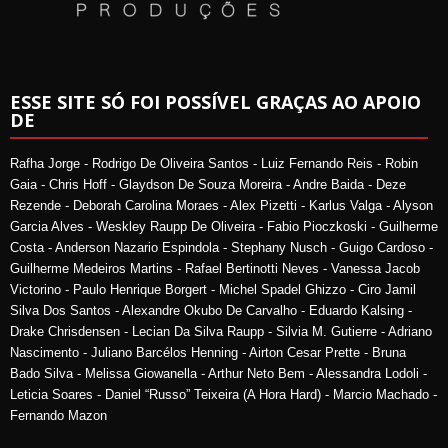
ESSE SITE SÓ FOI POSSÍVEL GRAÇAS AO APOIO
DE
Rafha Jorge - Rodrigo De Oliveira Santos - Luiz Fernando Reis - Robin
Gaia - Chris Hoff - Glaydson De Souza Moreira - Andre Baida - Deze
Rezende - Deborah Carolina Moraes - Alex Pizetti - Karlus Valga - Alyson
Garcia Alves - Weskley Raupp De Oliveira - Fabio Pioczkoski - Guilherme
Costa - Anderson Nazario Espindola - Stephany Nusch - Guigo Cardoso -
Guilherme Medeiros Martins - Rafael Bertinotti Neves - Vanessa Jacob
Victorino - Paulo Henrique Borgert - Michel Spadel Ghizzo - Ciro Jamil
Silva Dos Santos - Alexandre Okubo De Carvalho - Eduardo Kalsing -
Drake Chrisdensen - Lecian Da Silva Raupp - Silvia M. Gutierre - Adriano
Nascimento - Juliano Barcélos Henning - Airton Cesar Prette - Bruna
Bado Silva - Melissa Giowanella - Arthur Neto Bem - Alessandra Lodoli -
Leticia Soares - Daniel “Russo” Teixeira (A Hora Hard) - Marcio Machado -
Fernando Mazon