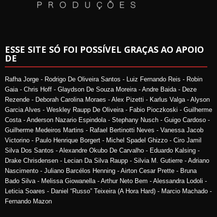
ESSE SITE SÓ FOI POSSÍVEL GRAÇAS AO APOIO
DE
Rafha Jorge - Rodrigo De Oliveira Santos - Luiz Fernando Reis - Robin
Gaia - Chris Hoff - Glaydson De Souza Moreira - Andre Baida - Deze
Rezende - Deborah Carolina Moraes - Alex Pizetti - Karlus Valga - Alyson
Garcia Alves - Weskley Raupp De Oliveira - Fabio Pioczkoski - Guilherme
Costa - Anderson Nazario Espindola - Stephany Nusch - Guigo Cardoso -
Guilherme Medeiros Martins - Rafael Bertinotti Neves - Vanessa Jacob
Victorino - Paulo Henrique Borgert - Michel Spadel Ghizzo - Ciro Jamil
Silva Dos Santos - Alexandre Okubo De Carvalho - Eduardo Kalsing -
Drake Chrisdensen - Lecian Da Silva Raupp - Silvia M. Gutierre - Adriano
Nascimento - Juliano Barcélos Henning - Airton Cesar Prette - Bruna
Bado Silva - Melissa Giowanella - Arthur Neto Bem - Alessandra Lodoli -
Leticia Soares - Daniel “Russo” Teixeira (A Hora Hard) - Marcio Machado -
Fernando Mazon